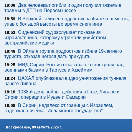
Два человека погибли и один получил тяжелые
19:06
травмы в ДТП на Первом шоссе
В Верхней Галилее подросток разбился насмерть,
18:59
упав с большой высоты во время снеплинга
Сиднейский суд заслушает показания
18:53
израильтянина, которому угрожали убийством
австралийские медики
В Эйлате группа подростков избила 19-летнего
18:46
туриста, отказавшегося дать прикурить
МИД Сирии: Россия отказалась от контроля над
18:25
военными базами в Тартусе и Хмеймим
ЦАХАЛ опубликовал видео уничтожения туннеля
18:24
на юге Ливана
1038-й день войны: действия в Газе, Ливане и
18:18
Сирии, операции в Иудее и Самарии
В Сирии, недалеко от границы с Израилем,
18:08
задержана ячейка "Исламского государства"
Воскресенье, 09 августа 2026 г.