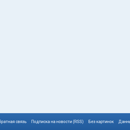
братная связь
Подписка на новости (RSS)
Без картинок
Данны