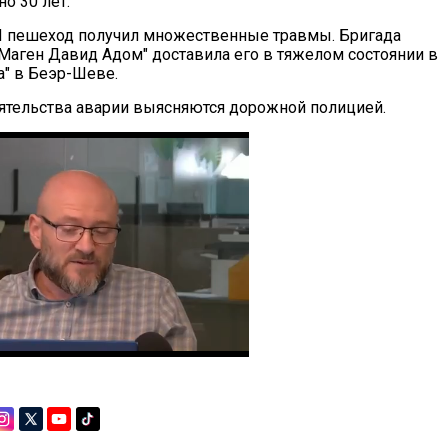
о 30 лет.
П пешеход получил множественные травмы. Бригада
Маген Давид Адом" доставила его в тяжелом состоянии в
а" в Беэр-Шеве.
ятельства аварии выясняются дорожной полицией.