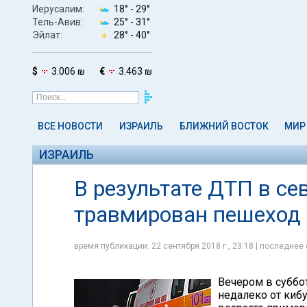
Иерусалим:
18° -
29°
Тель-Авив:
25° -
31°
Эйлат:
28° -
40°
$
3.006 ₪
€
3.463 ₪
ВСЕ НОВОСТИ
ИЗРАИЛЬ
БЛИЖНИЙ ВОСТОК
МИР
ИЗРАИЛЬ
В результате ДТП в се
травмирован пешеход
время публикации: 22 сентября 2018 г., 23:18 | последнее 
Вечером в суббот
недалеко от киб