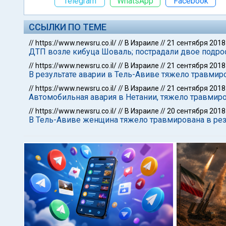
Telegram
WhatsApp
Facebook
ССЫЛКИ ПО ТЕМЕ
//
https://www.newsru.co.il/
//
В Израиле
//
21 сентября 2018
ДТП возле кибуца Шоваль; пострадали двое подро
//
https://www.newsru.co.il/
//
В Израиле
//
21 сентября 2018
В результате аварии в Тель-Авиве тяжело травмир
//
https://www.newsru.co.il/
//
В Израиле
//
21 сентября 2018
Автомобильная авария в Нетании, тяжело травмир
//
https://www.newsru.co.il/
//
В Израиле
//
20 сентября 2018
В Тель-Авиве женщина тяжело травмирована в ре