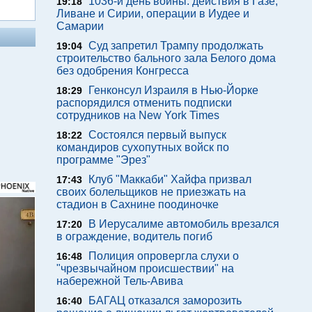
1036-й день войны: действия в Газе,
19:18
Ливане и Сирии, операции в Иудее и
Самарии
Суд запретил Трампу продолжать
19:04
строительство бального зала Белого дома
без одобрения Конгресса
Генконсул Израиля в Нью-Йорке
18:29
распорядился отменить подписки
сотрудников на New York Times
Состоялся первый выпуск
18:22
командиров сухопутных войск по
программе "Эрез"
Клуб "Маккаби" Хайфа призвал
17:43
своих болельщиков не приезжать на
стадион в Сахнине поодиночке
В Иерусалиме автомобиль врезался
17:20
в ограждение, водитель погиб
Полиция опровергла слухи о
16:48
"чрезвычайном происшествии" на
набережной Тель-Авива
БАГАЦ отказался заморозить
16:40