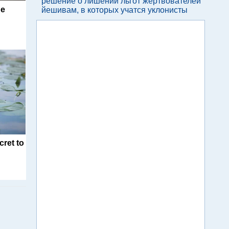
решение о лишении льгот жертвователей
Be
йешивам, в которых учатся уклонисты
cret to