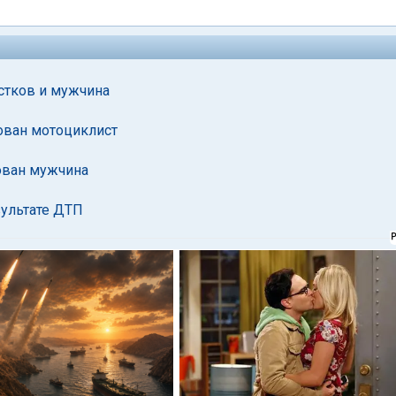
стков и мужчина
ован мотоциклист
ован мужчина
зультате ДТП