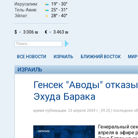
Иерусалим:
19° -
30°
Тель-Авив:
25° -
31°
Эйлат:
28° -
40°
$
3.006 ₪
€
3.463 ₪
ВСЕ НОВОСТИ
ИЗРАИЛЬ
БЛИЖНИЙ ВОСТОК
МИР
ИЗРАИЛЬ
Генсек "Аводы" отказ
Эхуда Барака
время публикации: 23 апреля 2009 г., 09:25 | последнее об
Генеральный сек
апреля в эфире р