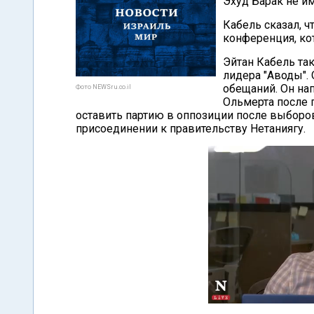
Эхуд Барак не им
Кабель сказал, ч
конференция, кот
Эйтан Кабель та
лидера "Аводы".
обещаний. Он нап
Фото NEWSru.co.il
Ольмерта после 
оставить партию в оппозиции после выборов,
присоединении к правительству Нетаниягу.