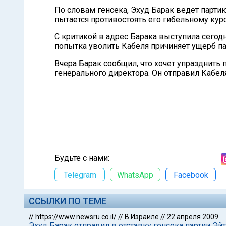
По словам генсека, Эхуд Барак ведет партию 
пытается противостоять его гибельному курс
С критикой в адрес Барака выступила сегод
попытка уволить Кабеля причиняет ущерб пар
Вчера Барак сообщил, что хочет упразднить 
генерального директора. Он отправил Кабеля
Будьте с нами:
Telegram
WhatsApp
Facebook
ССЫЛКИ ПО ТЕМЕ
//
https://www.newsru.co.il/
//
В Израиле
//
22 апреля 2009
Эхуд Барак отправил в отставку генсека партии Эй