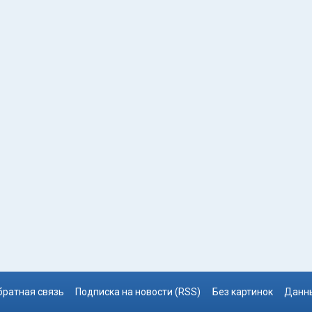
братная связь
Подписка на новости (RSS)
Без картинок
Данны