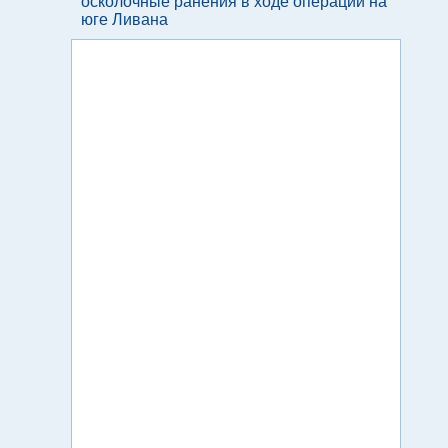
осколочные ранения в ходе операции на
юге Ливана