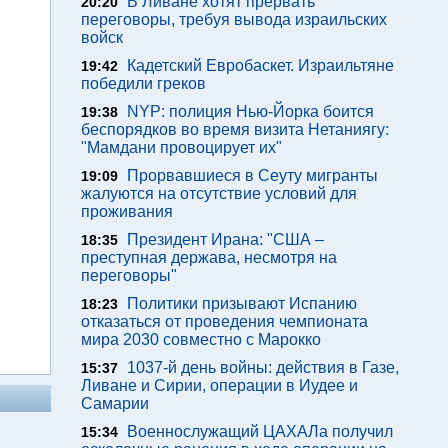
В Ливане хотят прервать
20:20
переговоры, требуя вывода израильских
войск
Кадетский Евробаскет. Израильтяне
19:42
победили греков
NYP: полиция Нью-Йорка боится
19:38
беспорядков во время визита Нетаниягу:
"Мамдани провоцирует их"
Прорвавшиеся в Сеуту мигранты
19:09
жалуются на отсутствие условий для
проживания
Президент Ирана: "США –
18:35
преступная держава, несмотря на
переговоры"
Политики призывают Испанию
18:23
отказаться от проведения чемпионата
мира 2030 совместно с Марокко
1037-й день войны: действия в Газе,
15:37
Ливане и Сирии, операции в Иудее и
Самарии
Военнослужащий ЦАХАЛа получил
15:34