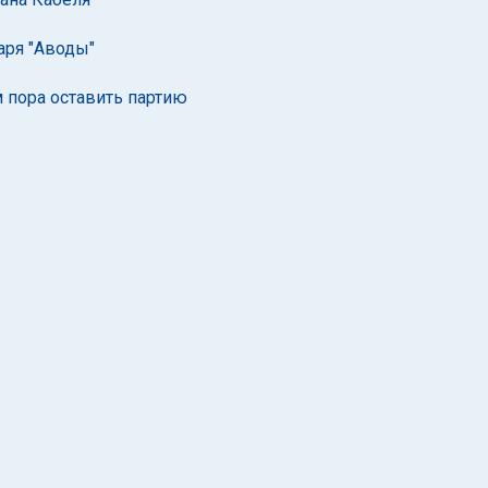
аря "Аводы"
м пора оставить партию