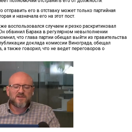
еет полномочий отстранить его от должности.
то отправить его в отставку может только партийная
орая и назначала его на этот пост.
кже воспользовался случаем и резко раскритиковал
 Он обвинил Барака в регулярном невыполнении
омнил, что глава партии обещал выйти из правительства
публикации доклада комиссии Винограда, обещал
 а также говорил, что не ведет переговоров о