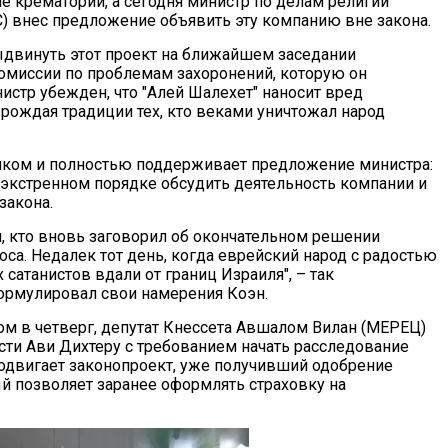
е крематорий, а сегодня министр по делам религий
) внес предложение объявить эту компанию вне закона.
двинуть этот проект на ближайшем заседании
омиссии по проблемам захоронений, которую он
истр убежден, что "Алей Шалехет" наносит вред
зрождая традиции тех, кто веками уничтожал народ
ком и полностью поддерживает предложение министра:
 экстренном порядке обсудить деятельность компании и
закона.
и, кто вновь заговорил об окончательном решении
са. Недалек тот день, когда еврейский народ с радостью
х сатанистов вдали от границ Израиля", – так
рмулировал свои намерения Коэн.
ром в четверг, депутат Кнессета Авшалом Вилан (МЕРЕЦ)
сти Ави Дихтеру с требованием начать расследование
родвигает законопроект, уже получивший одобрение
й позволяет заранее оформлять страховку на