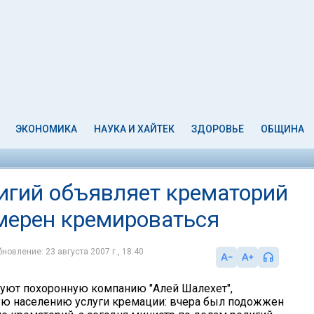
ЭКОНОМИКА
НАУКА И ХАЙТЕК
ЗДОРОВЬЕ
ОБЩИНА
игий объявляет крематорий
амерен кремироваться
новление: 23 августа 2007 г., 18:40
уют похоронную компанию "Алей Шалехет",
ю населению услуги кремации: вчера был подожжен