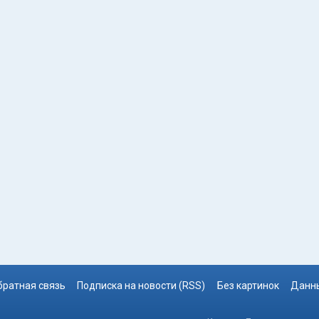
братная связь
Подписка на новости (RSS)
Без картинок
Данны