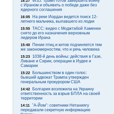
WSJ: Трамп готов завершить войну
16:27
с Ираном и объявить о победе даже без
ядерного соглашения
На реке Иордан ведется поиск 12-
16:05
летнего мальчика, выпавшего из лодки
ТАСС: видео с Моджтабой Хаменеи
15:55
снято до его назначения верховным
лидером Ирана
Пение птиц и китов подчиняется тем
15:40
же закономерностям, что и речь человека
1038-й день войны: действия в Газе,
15:23
Ливане и Сирии, операции в Иудее и
Самарии
Большинством в один голос:
15:22
бывший адвокат Трампа утвержден
генеральным прокурором США
Болгария возложила на Украину
14:42
ответственность за взрыв БПЛА на своей
территории
"А-Йом": советники Нетаниягу
14:11
передавали секретную информацию