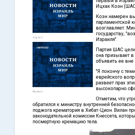
первый в Израил
Ицхак Коэн (ШАС
Коэн намерен вы
парламентской к
возглавляет. Мин
государству, "во
nrg.co.il
Израиля".
Партия ШАС цели
она призывает в
объявить ее вне 
"Я покончу с тем
еврейского вопро
развеет прах эти
высокопарно сфо
Reuters
Отметим, что ут
обратился к министру внутренней безопасно
поджога крематория в Хибат-Цион. Вилан п
законодательной комиссии Кнессета, которы
посмертную кремацию тела.