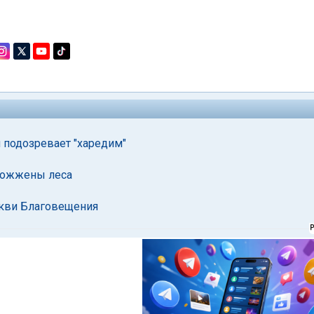
 подозревает "харедим"
одожжены леса
ркви Благовещения