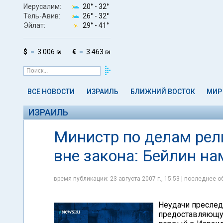
Иерусалим:
20° -
32°
Тель-Авив:
26° -
32°
Эйлат:
29° -
41°
$
3.006 ₪
€
3.463 ₪
ВСЕ НОВОСТИ
ИЗРАИЛЬ
БЛИЖНИЙ ВОСТОК
МИР
ИЗРАИЛЬ
Министр по делам рел
вне закона: Бейлин н
время публикации: 23 августа 2007 г., 15:53 | последнее об
Неудачи преслед
предоставляющу