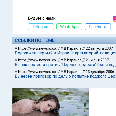
Будьте с нами:
Telegram
WhatsApp
Facebook
ССЫЛКИ ПО ТЕМЕ
//
https://www.newsru.co.il/
//
В Израиле
//
22 августа 2007
Подожжен первый в Израиле крематорий: полиция
//
https://www.newsru.co.il/
//
В Израиле
//
21 июня 2007
В знак протеста против "Парада гордости" были п
//
https://www.newsru.co.il/
//
В Израиле
//
13 декабря 2006
Вынесен приговор по делу о попытке поджога Це