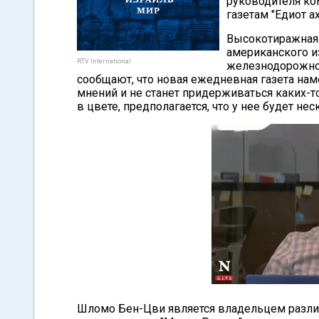
руководителя ко
газетам "Едиот ах
Высокотиражная 
американского из
RTV International
железнодорожном
сообщают, что новая ежедневная газета на
мнений и не станет придерживаться каких-то
в цвете, предполагается, что у нее будет н
Шломо Бен-Цви является владельцем различ