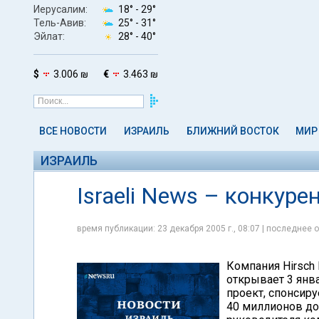
Иерусалим:
18° -
29°
Тель-Авив:
25° -
31°
Эйлат:
28° -
40°
$
3.006 ₪
€
3.463 ₪
ВСЕ НОВОСТИ
ИЗРАИЛЬ
БЛИЖНИЙ ВОСТОК
МИР
ИЗРАИЛЬ
Israeli News – конкуре
время публикации: 23 декабря 2005 г., 08:07 | последнее о
Компания Hirsch
открывает 3 янва
проект, спонсир
40 миллионов до