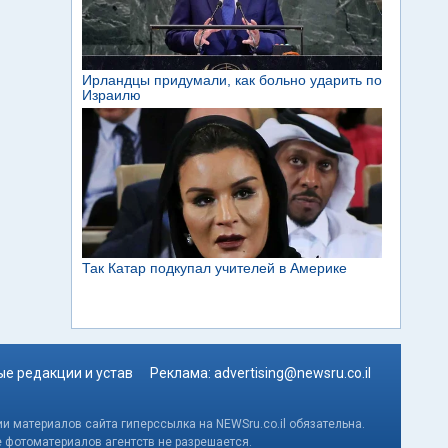
е редакции и устав
Реклама:
advertising@newsru.co.il
и материалов сайта гиперссылка на NEWSru.co.il обязательна.
е фотоматериалов агентств не разрешается.