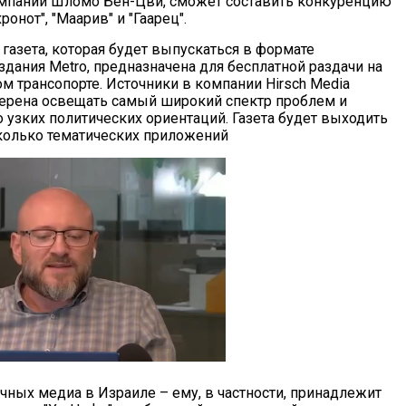
мпании Шломо Бен-Цви, сможет составить конкуренцию
ронот", "Маарив" и "Гаарец".
газета, которая будет выпускаться в формате
дания Metro, предназначена для бесплатной раздачи на
 трансопорте. Источники в компании Hirsch Media
мерена освещать самый широкий спектр проблем и
 узких политических ориентаций. Газета будет выходить
есколько тематических приложений
ных медиа в Израиле – ему, в частности, принадлежит