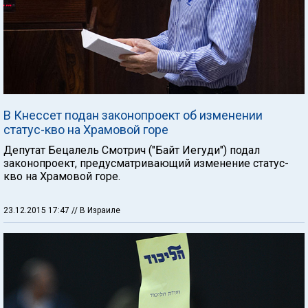
В Кнессет подан законопроект об изменении
статус-кво на Храмовой горе
Депутат Бецалель Смотрич ("Байт Иегуди") подал
законопроект, предусматривающий изменение статус-
кво на Храмовой горе.
23.12.2015 17:47
// В Израиле