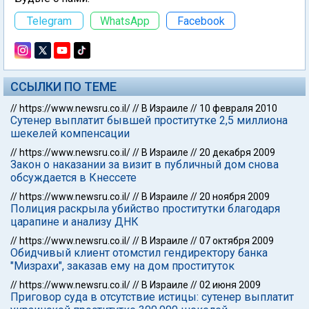
Telegram
WhatsApp
Facebook
ССЫЛКИ ПО ТЕМЕ
//
https://www.newsru.co.il/
//
В Израиле
//
10 февраля 2010
Сутенер выплатит бывшей проститутке 2,5 миллиона
шекелей компенсации
//
https://www.newsru.co.il/
//
В Израиле
//
20 декабря 2009
Закон о наказании за визит в публичный дом снова
обсуждается в Кнессете
//
https://www.newsru.co.il/
//
В Израиле
//
20 ноября 2009
Полиция раскрыла убийство проститутки благодаря
царапине и анализу ДНК
//
https://www.newsru.co.il/
//
В Израиле
//
07 октября 2009
Обидчивый клиент отомстил гендиректору банка
"Мизрахи", заказав ему на дом проституток
//
https://www.newsru.co.il/
//
В Израиле
//
02 июня 2009
Приговор суда в отсутствие истицы: сутенер выплатит