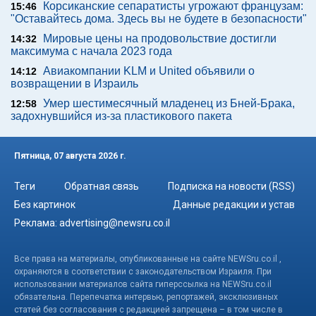
Корсиканские сепаратисты угрожают французам:
15:46
"Оставайтесь дома. Здесь вы не будете в безопасности"
Мировые цены на продовольствие достигли
14:32
максимума с начала 2023 года
Авиакомпании KLM и United объявили о
14:12
возвращении в Израиль
Умер шестимесячный младенец из Бней-Брака,
12:58
задохнувшийся из-за пластикового пакета
Пятница, 07 августа 2026 г.
Теги
Обратная связь
Подписка на новости (RSS)
Без картинок
Данные редакции и устав
Реклама:
advertising@newsru.co.il
Все права на материалы, опубликованные на сайте NEWSru.co.il ,
охраняются в соответствии с законодательством Израиля. При
использовании материалов сайта гиперссылка на NEWSru.co.il
обязательна. Перепечатка интервью, репортажей, эксклюзивных
статей без согласования с редакцией запрещена – в том числе в