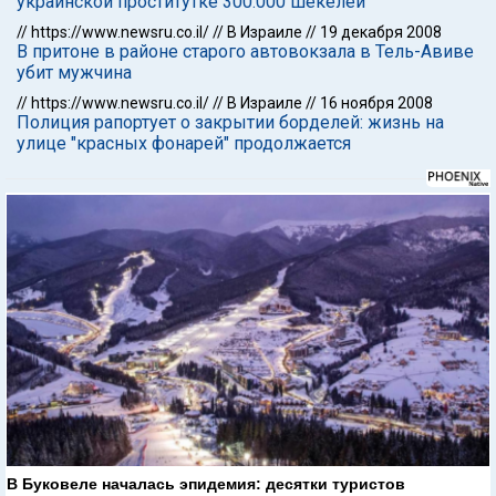
украинской проститутке 300.000 шекелей
//
https://www.newsru.co.il/
//
В Израиле
//
19 декабря 2008
В притоне в районе старого автовокзала в Тель-Авиве
убит мужчина
//
https://www.newsru.co.il/
//
В Израиле
//
16 ноября 2008
Полиция рапортует о закрытии борделей: жизнь на
улице "красных фонарей" продолжается
В Буковеле началась эпидемия: десятки туристов