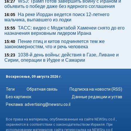
WSJ: Трамп готов завершить войну с Ираном и
16:27
объявить о победе даже без ядерного соглашения
На реке Иордан ведется поиск 12-летнего
16:05
мальчика, выпавшего из лодки
ТАСС: видео с Моджтабой Хаменеи снято до его
15:55
назначения верховным лидером Ирана
Пение птиц и китов подчиняется тем же
15:40
закономерностям, что и речь человека
1038-й день войны: действия в Газе, Ливане и
15:23
Сирии, операции в Иудее и Самарии
Воскресенье, 09 августа 2026 г.
Теги
Обратная связь
Подписка на новости (RSS)
Без картинок
Данные редакции и устав
Реклама:
advertising@newsru.co.il
Все права на материалы, опубликованные на сайте NEWSru.co.il ,
охраняются в соответствии с законодательством Израиля. При
использовании материалов сайта гиперссылка на NEWSru.co.il