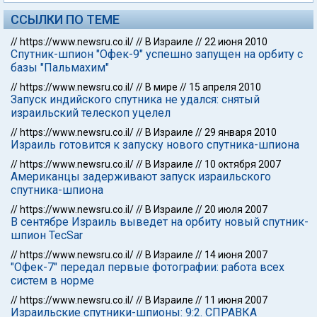
ССЫЛКИ ПО ТЕМЕ
//
https://www.newsru.co.il/
//
В Израиле
//
22 июня 2010
Спутник-шпион "Офек-9" успешно запущен на орбиту с
базы "Пальмахим"
//
https://www.newsru.co.il/
//
В мире
//
15 апреля 2010
Запуск индийского спутника не удался: снятый
израильский телескоп уцелел
//
https://www.newsru.co.il/
//
В Израиле
//
29 января 2010
Израиль готовится к запуску нового спутника-шпиона
//
https://www.newsru.co.il/
//
В Израиле
//
10 октября 2007
Американцы задерживают запуск израильского
спутника-шпиона
//
https://www.newsru.co.il/
//
В Израиле
//
20 июля 2007
В сентябре Израиль выведет на орбиту новый спутник-
шпион TecSar
//
https://www.newsru.co.il/
//
В Израиле
//
14 июня 2007
"Офек-7" передал первые фотографии: работа всех
систем в норме
//
https://www.newsru.co.il/
//
В Израиле
//
11 июня 2007
Израильские спутники-шпионы: 9:2. СПРАВКА