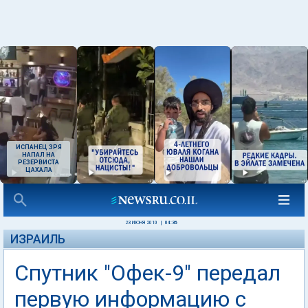
ИСПАНЕЦ ЗРЯ
НАПАЛ НА
РЕЗЕРВИСТА
ЦАХАЛА
23 ИЮНЯ 2010
|
04:36
ИЗРАИЛЬ
Спутник "Офек-9" передал
первую информацию с