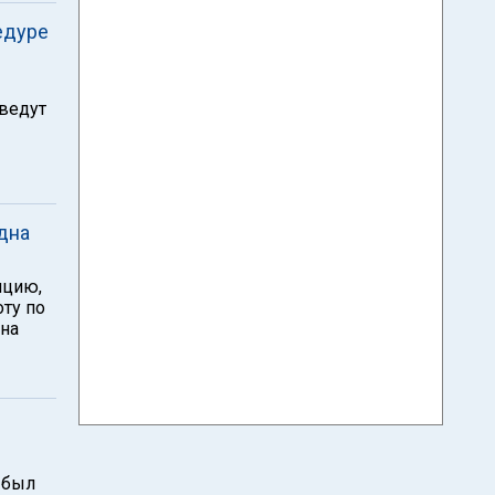
едуре
 ведут
 дна
ицию,
ту по
дна
 был