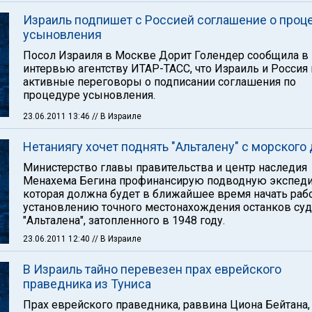
Израиль подпишет с Россией соглашение о проц
усыновления
Посол Израиля в Москве Дорит Голендер сообщила в
интервью агентству ИТАР-ТАСС, что Израиль и Россия
активные переговоры о подписании соглашения по
процедуре усыновления.
23.06.2011 13:46
// В Израиле
Нетаниягу хочет поднять "Альталену" с морского
Министерство главы правительства и центр наследия
Менахема Бегина профинансирую подводную экспед
которая должна будет в ближайшее время начать рабо
установлению точного местонахождения останков су
"Альталена", затопленного в 1948 году.
23.06.2011 12:40
// В Израиле
В Израиль тайно перевезен прах еврейского
праведника из Туниса
Прах еврейского праведника, раввина Циона Бейтана,