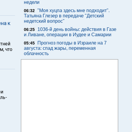
недели
"Моя хуцпа здесь мне подходит".
06:32
Татьяна Глезер в передаче "Детский
недетский вопрос"
на к
1036-й день войны: действия в Газе
06:25
и Ливане, операции в Иудее и Самарии
Прогноз погоды в Израиле на 7
05:45
етней
августа: спад жары, переменная
м, что
облачность
зи
ль-