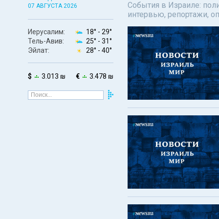
События в Израиле: поли
07 АВГУСТА 2026
интервью, репортажи, о
Иерусалим:
18° -
29°
Тель-Авив:
25° -
31°
Эйлат:
28° -
40°
$
3.013 ₪
€
3.478 ₪