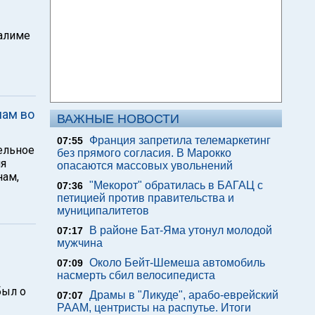
алиме
нам во
ВАЖНЫЕ НОВОСТИ
Франция запретила телемаркетинг
07:55
ельное
без прямого согласия. В Марокко
ия
опасаются массовых увольнений
нам,
"Мекорот" обратилась в БАГАЦ с
07:36
петицией против правительства и
муниципалитетов
В районе Бат-Яма утонул молодой
07:17
мужчина
Около Бейт-Шемеша автомобиль
07:09
насмерть сбил велосипедиста
был о
Драмы в "Ликуде", арабо-еврейский
07:07
РААМ, центристы на распутье. Итоги