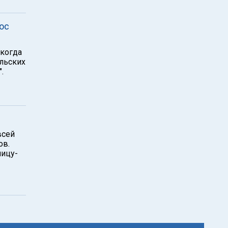
рос
 когда
льских
.
всей
ов.
ницу-