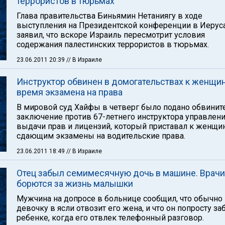
террористов в тюрьмах
Глава правительства Биньямин Нетаниягу в ходе
выступления на Президентской конференции в Иерус
заявил, что вскоре Израиль пересмотрит условия
содержания палестинских террористов в тюрьмах.
23.06.2011 20:39
// В Израиле
Инструктор обвинен в домогательствах к женщи
время экзамена на права
В мировой суд Хайфы в четверг было подано обвинит
заключение против 67-летнего инструктора управлен
выдачи прав и лицензий, который приставал к женщи
сдающим экзамены на водительские права.
23.06.2011 18:49
// В Израиле
Отец забыл семимесячную дочь в машине. Врачи
борются за жизнь малышки
Мужчина на допросе в больнице сообщил, что обычно
девочку в ясли отвозит его жена, и что он попросту за
ребенке, когда его отвлек телефонный разговор.