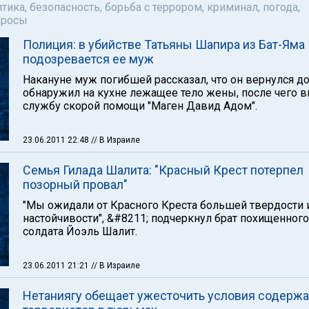
тика, безопасность, борьба с террором, криминал, погода,
просы
Полиция: в убийстве Татьяны Шапира из Бат-Яма
подозревается ее муж
Накануне муж погибшей рассказал, что он вернулся д
обнаружил на кухне лежащее тело жены, после чего 
службу скорой помощи "Маген Давид Адом".
23.06.2011 22:48
// В Израиле
Семья Гилада Шалита: "Красный Крест потерпел
позорный провал"
"Мы ожидали от Красного Креста большей твердости 
настойчивости", &#8211; подчеркнул брат похищенного
солдата Йоэль Шалит.
23.06.2011 21:21
// В Израиле
Нетаниягу обещает ужесточить условия содерж