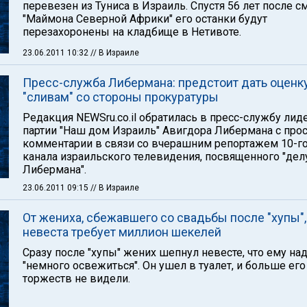
перевезен из Туниса в Израиль. Спустя 56 лет после с
"Маймона Северной Африки" его останки будут
перезахоронены на кладбище в Нетивоте.
23.06.2011 10:32
// В Израиле
Пресс-служба Либермана: предстоит дать оценк
"сливам" со стороны прокуратуры
Редакция NEWSru.co.il обратилась в пресс-службу лид
партии "Наш дом Израиль" Авигдора Либермана с про
комментарии в связи со вчерашним репортажем 10-г
канала израильского телевидения, посвященного "дел
Либермана".
23.06.2011 09:15
// В Израиле
От жениха, сбежавшего со свадьбы после "хупы",
невеста требует миллион шекелей
Сразу после "хупы" жених шепнул невесте, что ему на
"немного освежиться". Он ушел в туалет, и больше его
торжеств не видели.