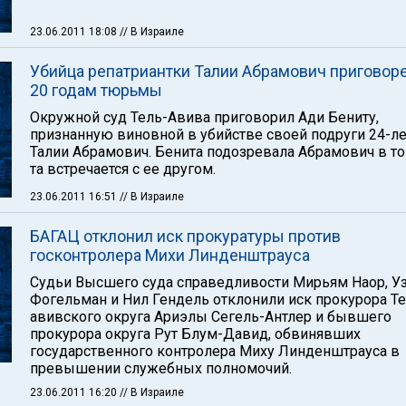
23.06.2011 18:08
// В Израиле
Убийца репатриантки Талии Абрамович приговоре
20 годам тюрьмы
Окружной суд Тель-Авива приговорил Ади Бениту,
признанную виновной в убийстве своей подруги 24-л
Талии Абрамович. Бенита подозревала Абрамович в то
та встречается с ее другом.
23.06.2011 16:51
// В Израиле
БАГАЦ отклонил иск прокуратуры против
госконтролера Михи Линденштрауса
Судьи Высшего суда справедливости Мирьям Наор, У
Фогельман и Нил Гендель отклонили иск прокурора Те
авивского округа Ариэлы Сегель-Антлер и бывшего
прокурора округа Рут Блум-Давид, обвинявших
государственного контролера Миху Линденштрауса в
превышении служебных полномочий.
23.06.2011 16:20
// В Израиле