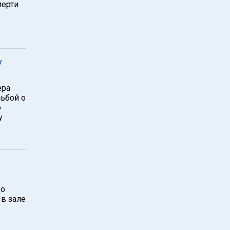
мерти
у
ера
сьбой о
о
у
до
 в зале