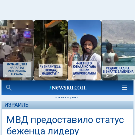
ИСПАНЕЦ ЗРЯ
НАПАЛ НА
РЕЗЕРВИСТА
ЦАХАЛА
23 ИЮНЯ 2016
|
06:07
ИЗРАИЛЬ
МВД предоставило статус
беженца лидеру