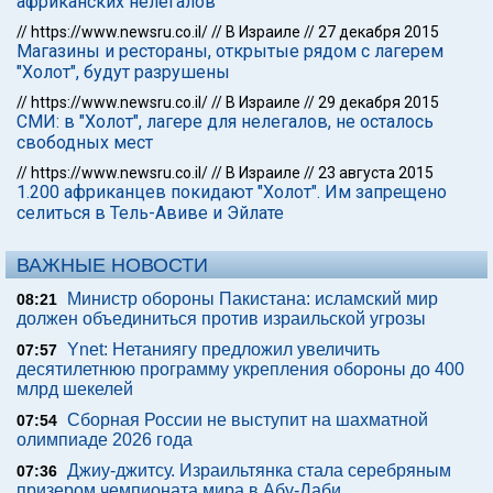
африканских нелегалов
//
https://www.newsru.co.il/
//
В Израиле
//
27 декабря 2015
Магазины и рестораны, открытые рядом с лагерем
"Холот", будут разрушены
//
https://www.newsru.co.il/
//
В Израиле
//
29 декабря 2015
СМИ: в "Холот", лагере для нелегалов, не осталось
свободных мест
//
https://www.newsru.co.il/
//
В Израиле
//
23 августа 2015
1.200 африканцев покидают "Холот". Им запрещено
селиться в Тель-Авиве и Эйлате
ВАЖНЫЕ НОВОСТИ
Министр обороны Пакистана: исламский мир
08:21
должен объединиться против израильской угрозы
Ynet: Нетаниягу предложил увеличить
07:57
десятилетнюю программу укрепления обороны до 400
млрд шекелей
Сборная России не выступит на шахматной
07:54
олимпиаде 2026 года
Джиу-джитсу. Израильтянка стала серебряным
07:36
призером чемпионата мира в Абу-Даби