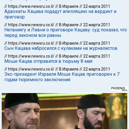
//
https://www.newsru.co.il/
//
В Израиле
//
22 марта 2011
Адвокаты Кацава подадут апелляцию на вердикт и
приговор
//
https://www.newsru.co.il/
//
В Израиле
//
22 марта 2011
Нетаниягу и Ливни о приговоре Кацаву: суд показал, что
перед законом все равны
//
https://www.newsru.co.il/
//
В Израиле
//
22 марта 2011
Сын Кацава набросился с кулаками на журналистов
//
https://www.newsru.co.il/
//
В Израиле
//
22 марта 2011
Моше Кацав отправится в тюрьму 8 мая
//
https://www.newsru.co.il/
//
В Израиле
//
22 марта 2011
Экс-президент Израиля Моше Кацав приговорен к 7
годам тюремного заключения