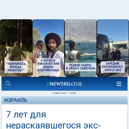
23 МАРТА 2011
|
09:30
ИЗРАИЛЬ
7 лет для
нераскаявшегося экс-