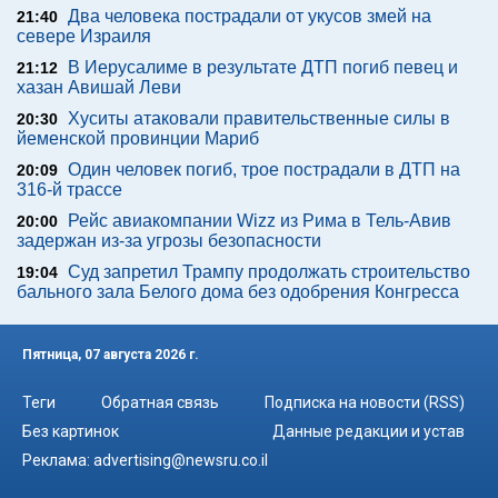
Два человека пострадали от укусов змей на
21:40
севере Израиля
В Иерусалиме в результате ДТП погиб певец и
21:12
хазан Авишай Леви
Хуситы атаковали правительственные силы в
20:30
йеменской провинции Мариб
Один человек погиб, трое пострадали в ДТП на
20:09
316-й трассе
Рейс авиакомпании Wizz из Рима в Тель-Авив
20:00
задержан из-за угрозы безопасности
Суд запретил Трампу продолжать строительство
19:04
бального зала Белого дома без одобрения Конгресса
Пятница, 07 августа 2026 г.
Теги
Обратная связь
Подписка на новости (RSS)
Без картинок
Данные редакции и устав
Реклама:
advertising@newsru.co.il