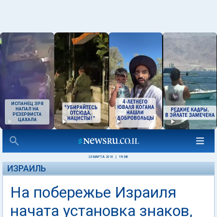
ИСПАНЕЦ ЗРЯ
НАПАЛ НА
РЕЗЕРВИСТА
ЦАХАЛА
23 МАРТА 2016
|
19:38
ИЗРАИЛЬ
На побережье Израиля
начата установка знаков,