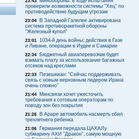
Минобороны: в ходе испытания
23:43
проверили возможности системы "Хец" по
противодействию будущим угрозам
В Западной Галилее активирована
23:04
система противоракетной обороны
"Железный купол"
1034-й день войны: действия в Газе
23:01
и Ливане, операции в Иудее и Самарии
Бюджетный авиаперевозчик будет
22:34
взимать плату за использование багажных
отсеков над креслами
Пезешкиан: "Сейчас поддерживать
22:33
связь с новым верховным лидером Ирана
очень сложно"
Минсвязи хочет ужесточить
21:44
требования к сотовым операторам по
поводу зон без покрытия
В Араре автомобиль насмерть сбил
21:26
трехлетнего ребенка
Германия передала ЦАХАЛу
21:06
субмарину АХИ "Дракон", самую мощную