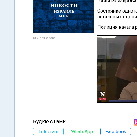
госпитализирован
Состояние одног
остальных оцени
Полиция начала 
RTV International
Будьте с нами:
Telegram
WhatsApp
Facebook