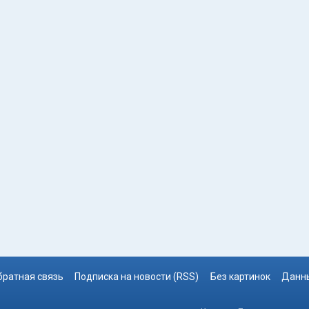
братная связь
Подписка на новости (RSS)
Без картинок
Данны