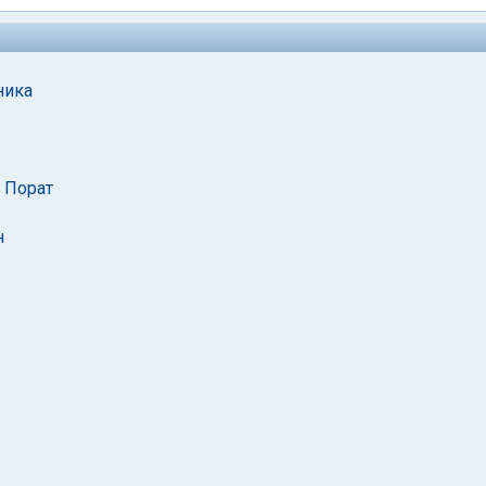
ника
 Порат
н