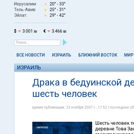
Иерусалим:
20° -
33°
Тель-Авив:
25° -
31°
Эйлат:
29° -
42°
$
3.001 ₪
€
3.466 ₪
ВСЕ НОВОСТИ
ИЗРАИЛЬ
БЛИЖНИЙ ВОСТОК
МИР
ИЗРАИЛЬ
Драка в бедуинской де
шесть человек
время публикации: 23 ноября 2007 г., 17:52 | последнее об
Шесть человек п
деревне Това За