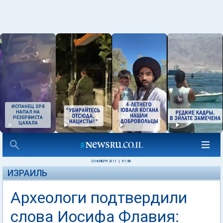
ИСПАНЕЦ ЗРЯ
НАПАЛ НА
РЕЗЕРВИСТА
ЦАХАЛА
23 НОЯБРЯ 2011
|
01:56
ИЗРАИЛЬ
Археологи подтвердили
слова Иосифа Флавия: