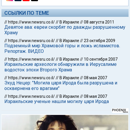
ССЫЛКИ ПО ТЕМЕ
//
https://www.newsru.co.il/
//
В Израиле
//
08 августа 2011
Девятое ава: евреи скорбят по дважды разрушенному
Храму
//
https://www.newsru.co.il/
//
В Израиле
//
23 октября 2009
Подземный мир Храмовой горы и ложь исламистов.
Репортаж. ВИДЕО
//
https://www.newsru.co.il/
//
В Израиле
//
10 сентября 2007
Израильские археологи обнаружили в Иерусалиме
водосток эпохи Второго Храма
//
https://www.newsru.co.il/
//
В Израиле
//
08 мая 2007
Эхуд Нецер: "Могила царя Ирода была разрушена и
осквернена его врагами"
//
https://www.newsru.co.il/
//
В Израиле
//
08 мая 2007
Израильские ученые нашли могилу царя Ирода