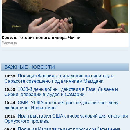
Кремль готовит нового лидера Чечни
Реклама
ВАЖНЫЕ НОВОСТИ
Полиция Флориды: нападение на синагогу в
10:58
Сарасоте совершено под влиянием Мамдани
1038-й день войны: действия в Газе, Ливане и
10:50
Сирии, операции в Иудее и Самарии
СМИ. УЕФА проведет расследование по "делу
10:44
любовницы Инфантино"
Иран выставил США список условий для открытия
10:16
Ормузского пролива
Полиция Израиля снизит пороги срабатывания
09:46