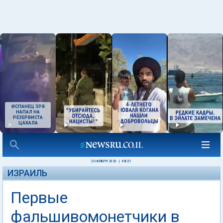
ИСПАНЕЦ ЗРЯ
НАПАЛ НА
РЕЗЕРВИСТА
ЦАХАЛА
23 НОЯБРЯ 2020
|
08:21
ИЗРАИЛЬ
Первые
фальшивомонетчики в