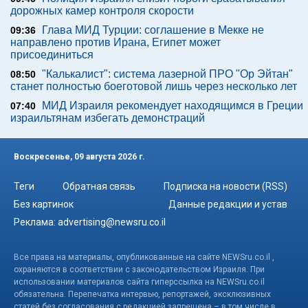
дорожных камер контроля скорости
Глава МИД Турции: соглашение в Мекке не
09:36
направлено против Ирана, Египет может
присоединиться
"Калькалист": система лазерной ПРО "Ор Эйтан"
08:50
станет полностью боеготовой лишь через несколько лет
МИД Израиля рекомендует находящимся в Греции
07:40
израильтянам избегать демонстраций
Воскресенье, 09 августа 2026 г.
Теги
Обратная связь
Подписка на новости (RSS)
Без картинок
Данные редакции и устав
Реклама:
advertising@newsru.co.il
Все права на материалы, опубликованные на сайте NEWSru.co.il ,
охраняются в соответствии с законодательством Израиля. При
использовании материалов сайта гиперссылка на NEWSru.co.il
обязательна. Перепечатка интервью, репортажей, эксклюзивных
статей без согласования с редакцией запрещена – в том числе в