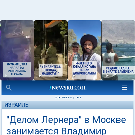
ИСПАНЕЦ ЗРЯ
НАПАЛ НА
РЕЗЕРВИСТА
ЦАХАЛА
23 ОКТЯБРЯ 2006
|
19:43
ИЗРАИЛЬ
"Делом Лернера" в Москве
занимается Владимир