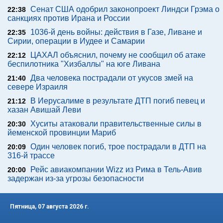
Сенат США одобрил законопроект Линдси Грэма о
22:38
санкциях против Ирана и России
1036-й день войны: действия в Газе, Ливане и
22:35
Сирии, операции в Иудее и Самарии
ЦАХАЛ объяснил, почему не сообщил об атаке
22:12
беспилотника "Хизбаллы" на юге Ливана
Два человека пострадали от укусов змей на
21:40
севере Израиля
В Иерусалиме в результате ДТП погиб певец и
21:12
хазан Авишай Леви
Хуситы атаковали правительственные силы в
20:30
йеменской провинции Мариб
Один человек погиб, трое пострадали в ДТП на
20:09
316-й трассе
Рейс авиакомпании Wizz из Рима в Тель-Авив
20:00
задержан из-за угрозы безопасности
Пятница, 07 августа 2026 г.