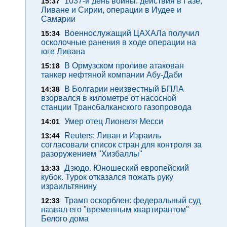
1037-й день войны: действия в Газе,
15:37
Ливане и Сирии, операции в Иудее и
Самарии
Военнослужащий ЦАХАЛа получил
15:34
осколочные ранения в ходе операции на
юге Ливана
В Ормузском проливе атакован
15:18
танкер нефтяной компании Абу-Даби
В Болгарии неизвестный БПЛА
14:38
взорвался в километре от насосной
станции Трансбалканского газопровода
Умер отец Лионеля Месси
14:01
Reuters: Ливан и Израиль
13:44
согласовали список стран для контроля за
разоружением "Хизбаллы"
Дзюдо. Юношеский европейский
13:33
кубок. Турок отказался пожать руку
израильтянину
Трамп оскорблен: федеральный суд
12:33
назвал его "временным квартирантом"
Белого дома