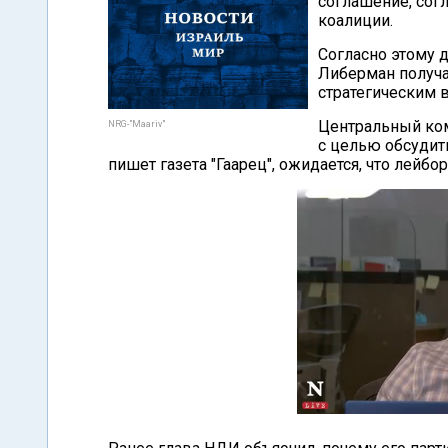
соглашение, сог
коалиции.
Согласно этому 
Либерман получа
стратегическим 
Центральный ком
NRG-"Maariv"
с целью обсудит
пишет газета "Гаарец", ожидается, что лейбо