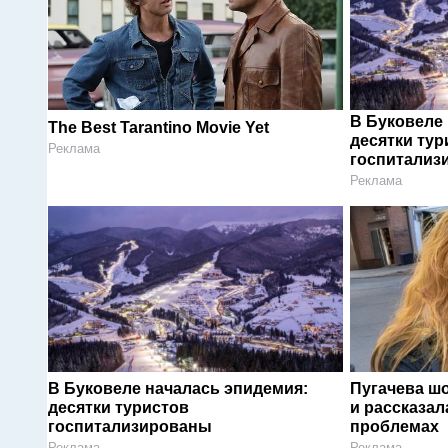
В Буковеле
The Best Tarantino Movie Yet
десятки тур
Реклама
госпитализ
Реклама
В Буковеле началась эпидемия:
Пугачева ш
десятки туристов
и рассказал
госпитализированы
проблемах
Реклама
Реклама