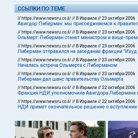
ССЫЛКИ ПО ТЕМЕ
//
https://www.newsru.co.il/
//
В Израиле
//
23 октября 2006
Авигдор Либерман: мы присоединяемся к правите
//
https://www.newsru.co.il/
//
В Израиле
//
23 октября 2006
Ольмерт: Либерман станет министром и вице-пре
//
https://www.newsru.co.il/
//
В Израиле
//
23 октября 2006
Либерман отправился на заседание фракции "Их
//
https://www.newsru.co.il/
//
В Израиле
//
23 октября 2006
Началась встреча Ольмерта с Либерманом
//
https://www.newsru.co.il/
//
В Израиле
//
23 октября 2006
Либерман дал шанс правительству Ольмерта
//
https://www.newsru.co.il/
//
В Израиле
//
22 октября 2006
Фракция НДИ уполномочила Авигдора Либермана 
//
https://www.newsru.co.il/
//
В Израиле
//
22 октября 2006
НДИ примет окончательное решение о вступлении