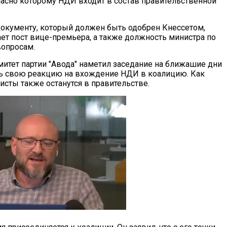
ласно которому НДИ входит в состав правительственной
документу, который должен быть одобрен Кнессетом,
ет пост вице-премьера, а также должность министра по
вопросам.
итет партии "Авода" наметил заседание на ближашие дни
ь свою реакцию на вхождение НДИ в коалицию. Как
ристы также останутся в правительстве.