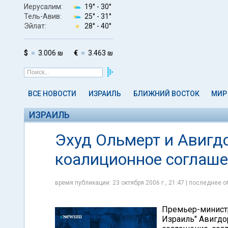
Иерусалим:
19° -
30°
Тель-Авив:
25° -
31°
Эйлат:
28° -
40°
$
3.006 ₪
€
3.463 ₪
ВСЕ НОВОСТИ
ИЗРАИЛЬ
БЛИЖНИЙ ВОСТОК
МИР
ИЗРАИЛЬ
Эхуд Ольмерт и Авигд
коалиционное соглаш
время публикации: 23 октября 2006 г., 21:47 | последнее о
Премьер-министр
Израиль" Авигдо