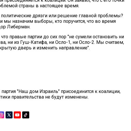
 присоединяется к коалиции. Он заявил, что с его точки
роблемой страны в настоящее время.
а политические дрязги или решение главной проблемы?
ли мы назначим выборы, кто поручится, что во время
дор Либерман.
 что правые партии до сих пор "не сумели остановить ни
ва, ни из Гуш-Катифа, ни Осло-1, ни Осло-2. Мы считаем,
акрытую дверь и изменить направление".
 партия "Наш дом Израиль" присоединится к коалиции,
ики правительства не будут изменены.