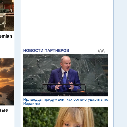
hemian
ьные