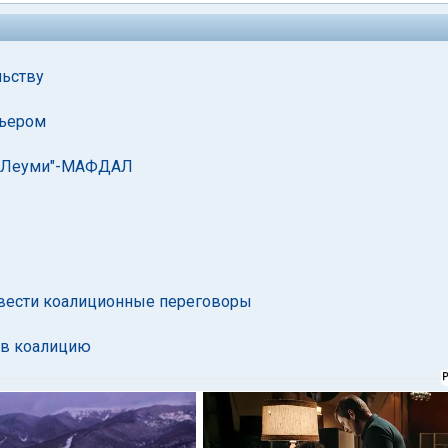
льству
мьером
уд Леуми"-МАФДАЛ
вести коалиционные переговоры
 в коалицию