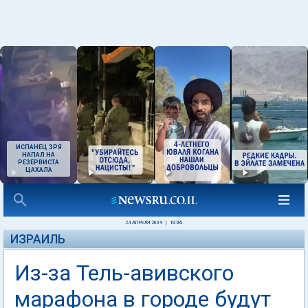
ИСПАНЕЦ ЗРЯ
НАПАЛ НА
РЕЗЕРВИСТА
ЦАХАЛА
24 АПРЕЛЯ 2009
|
10:06
ИЗРАИЛЬ
Из-за Тель-авивского
марафона в городе будут