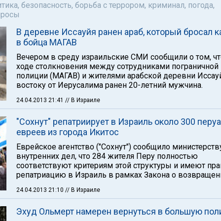
тика, безопасность, борьба с террором, криминал, погода,
просы
В деревне Иссауйя ранен араб, который бросал 
в бойца МАГАВ
Вечером в среду израильские СМИ сообщили о том, чт
ходе столкновения между сотрудниками пограничной
полиции (МАГАВ) и жителями арабской деревни Иссау
востоку от Иерусалима ранен 20-летний мужчина.
24.04.2013 21:41
// В Израиле
"Сохнут" репатриирует в Израиль около 300 перу
евреев из города Икитос
Еврейское агентство ("Сохнут") сообщило министерств
внутренних дел, что 284 жителя Перу полностью
соответствуют критериям этой структуры и имеют пра
репатриацию в Израиль в рамках Закона о возвращен
24.04.2013 21:10
// В Израиле
Эхуд Ольмерт намерен вернуться в большую пол