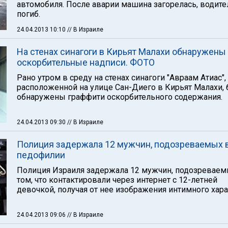
автомобиля. После аварии машина загорелась, водите
погиб.
24.04.2013 10:10
// В Израиле
На стенах синагоги в Кирьят Малахи обнаружены
оскорбительные надписи. ФОТО
Рано утром в среду на стенах синагоги "Авраам Атиас",
расположенной на улице Сан-Диего в Кирьят Малахи,
обнаружены граффити оскорбительного содержания.
24.04.2013 09:30
// В Израиле
Полиция задержала 12 мужчин, подозреваемых 
педофилии
Полиция Израиля задержала 12 мужчин, подозреваем
том, что контактировали через интернет с 12-летней
девочкой, получая от нее изображения интимного хара
24.04.2013 09:06
// В Израиле