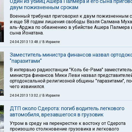
Один из убийц Ашера Палмера и его сына пригов
двум пожизненным срокам
Военный трибунал приговорил к двум пожизненным 
и еще 58 годам лишения свободы Ваэля Салмана Мух
аль-Арджа по обвинению в убийстве Ашера Палмера 
сына Йонатана.
24.04.2013 13:48
// В Израиле
Заместитель министра финансов назвал ортодок
"паразитами"
В интервью радиостанции "Коль бе-Рама" заместитель
министра финансов Мики Леви назвал представителе
ортодоксальной религиозной общины "паразитами", по
чего извинился.
24.04.2013 13:02
// В Израиле
ДТП около Сдерота: погиб водитель легкового
автомобиля, врезавшегося в грузовик
Утром в среду на перекрестке к востоку от Сдерота
произошло столкновение грузовика и легкового