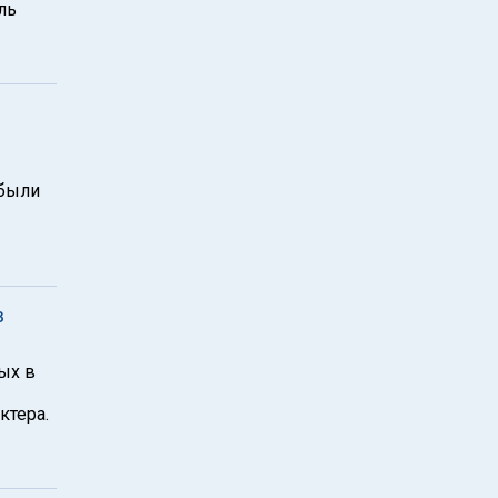
ль
 были
в
ых в
ктера.