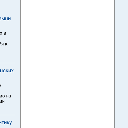
камни
о в
йя к
анских
у
во на
ии.
итику