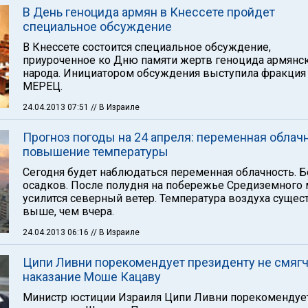
В День геноцида армян в Кнессете пройдет
специальное обсуждение
В Кнессете состоится специальное обсуждение,
приуроченное ко Дню памяти жертв геноцида армянс
народа. Инициатором обсуждения выступила фракция
МЕРЕЦ.
24.04.2013 07:51
// В Израиле
Прогноз погоды на 24 апреля: переменная облачн
повышение температуры
Сегодня будет наблюдаться переменная облачность. Б
осадков. После полудня на побережье Средиземного
усилится северный ветер. Температура воздуха сущес
выше, чем вчера.
24.04.2013 06:16
// В Израиле
Ципи Ливни порекомендует президенту не смягч
наказание Моше Кацаву
Министр юстиции Израиля Ципи Ливни порекомендуе