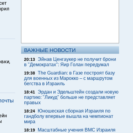
сет
орил
ВАЖНЫЕ НОВОСТИ
Эйнав Ценгаукер не получит брони
20:13
овки,
в "Демократах": Яир Голан передумал
The Guardian: в Газе построят базу
19:38
для военных из Марокко – с маршрутом
бегства в Израиль
Эрдан и Эдельштейн создали новую
18:41
партию: "Ликуд" больше не представляет
почты
правых
Юношеская сборная Израиля по
18:24
ейн
гандболу впервые вышла на чемпионат
ы
мира
Масштабные учения ВМС Израиля
18:19