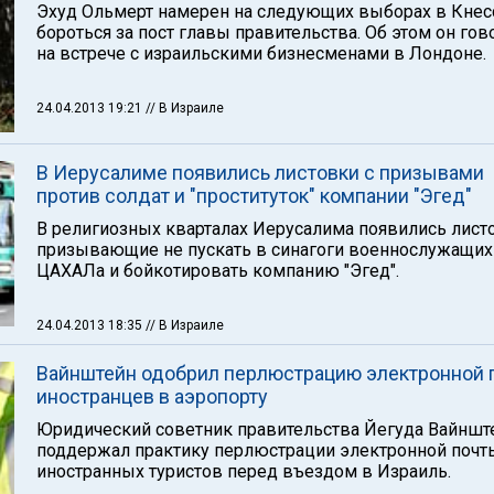
Эхуд Ольмерт намерен на следующих выборах в Кнес
бороться за пост главы правительства. Об этом он гов
на встрече с израильскими бизнесменами в Лондоне.
24.04.2013 19:21
// В Израиле
В Иерусалиме появились листовки с призывами
против солдат и "проституток" компании "Эгед"
В религиозных кварталах Иерусалима появились лист
призывающие не пускать в синагоги военнослужащих
ЦАХАЛа и бойкотировать компанию "Эгед".
24.04.2013 18:35
// В Израиле
Вайнштейн одобрил перлюстрацию электронной 
иностранцев в аэропорту
Юридический советник правительства Йегуда Вайншт
поддержал практику перлюстрации электронной почт
иностранных туристов перед въездом в Израиль.