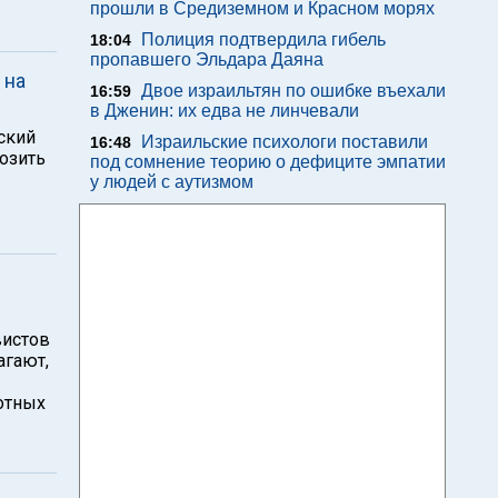
прошли в Средиземном и Красном морях
Полиция подтвердила гибель
18:04
пропавшего Эльдара Даяна
 на
Двое израильтян по ошибке въехали
16:59
в Дженин: их едва не линчевали
ский
Израильские психологи поставили
16:48
возить
под сомнение теорию о дефиците эмпатии
у людей с аутизмом
вистов
агают,
отных