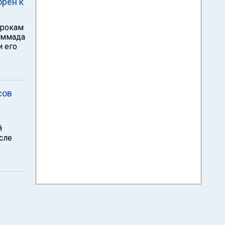
орен к
срокам
аммада
и его
сов
й
сле