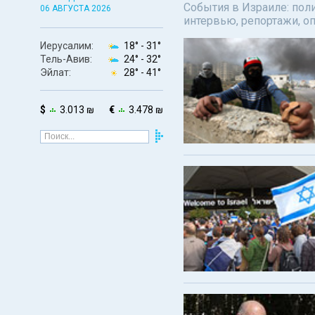
События в Израиле: поли
06 АВГУСТА 2026
интервью, репортажи, о
Иерусалим:
18° -
31°
Тель-Авив:
24° -
32°
Эйлат:
28° -
41°
$
3.013 ₪
€
3.478 ₪