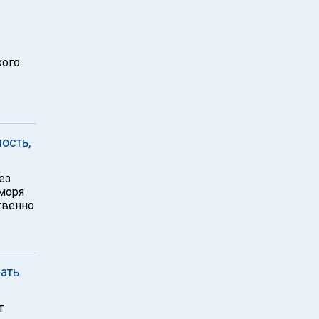
кого
ость,
ез
 моря
твенно
ать
т