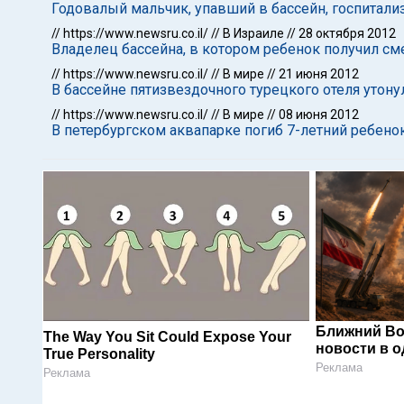
Годовалый мальчик, упавший в бассейн, госпитали
//
https://www.newsru.co.il/
//
В Израиле
//
28 октября 2012
Владелец бассейна, в котором ребенок получил сме
//
https://www.newsru.co.il/
//
В мире
//
21 июня 2012
В бассейне пятизвездочного турецкого отеля утон
//
https://www.newsru.co.il/
//
В мире
//
08 июня 2012
В петербургском аквапарке погиб 7-летний ребено
Ближний Во
The Way You Sit Could Expose Your
новости в 
True Personality
Реклама
Реклама