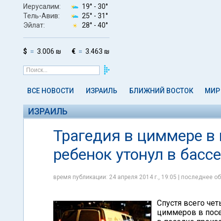
Иерусалим:
19° -
30°
Тель-Авив:
25° -
31°
Эйлат:
28° -
40°
$
3.006 ₪
€
3.463 ₪
ВСЕ НОВОСТИ
ИЗРАИЛЬ
БЛИЖНИЙ ВОСТОК
МИР
ИЗРАИЛЬ
Трагедия в циммере в 
ребенок утонул в басс
время публикации: 24 апреля 2014 г., 19:05 | последнее об
Спустя всего чет
циммеров в посе