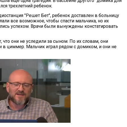
шла еще одна трагедия. В бассейне другого "домика для
лся трехлетний ребенок.
диостанция "Решет Бет", ребенок доставлен в больницу
лали все возможное, чтобы спасти мальчика, но их
ались успехом. Врачи были вынуждены констатировать
, что они не уследили за сыном. По их словам, они
и в циммер. Мальчик играл рядом с домиком, и они не