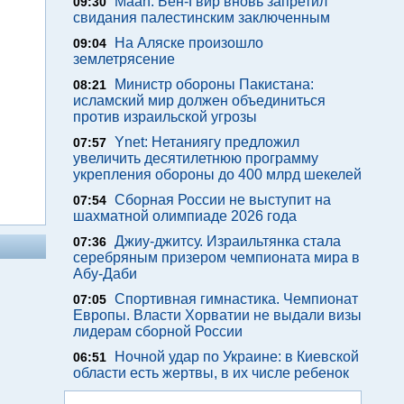
Maan: Бен-Гвир вновь запретил
09:30
свидания палестинским заключенным
На Аляске произошло
09:04
землетрясение
Министр обороны Пакистана:
08:21
исламский мир должен объединиться
против израильской угрозы
Ynet: Нетаниягу предложил
07:57
увеличить десятилетнюю программу
укрепления обороны до 400 млрд шекелей
Сборная России не выступит на
07:54
шахматной олимпиаде 2026 года
Джиу-джитсу. Израильтянка стала
07:36
серебряным призером чемпионата мира в
Абу-Даби
Спортивная гимнастика. Чемпионат
07:05
Европы. Власти Хорватии не выдали визы
лидерам сборной России
Ночной удар по Украине: в Киевской
06:51
области есть жертвы, в их числе ребенок