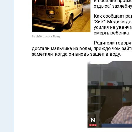
в поселке произо
отдыха" захлебну
Как сообщает ра
"Зив". Медики де
усилия не увенч
смерть ребенка.
Flash90. Фото: У.Ленц
Родители говорят
достали мальчика из воды, прежде чем зайт
заметили, когда он вновь зашел в воду.