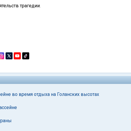
тельств трагедии.
сейне во время отдыха на Голанских высотах
ассейне
траны