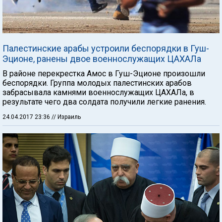
Палестинские арабы устроили беспорядки в Гуш-
Эционе, ранены двое военнослужащих ЦАХАЛа
В районе перекрестка Амос в Гуш-Эционе произошли
беспорядки. Группа молодых палестинских арабов
забрасывала камнями военнослужащих ЦАХАЛа, в
результате чего два солдата получили легкие ранения.
24.04.2017 23:36
// Израиль