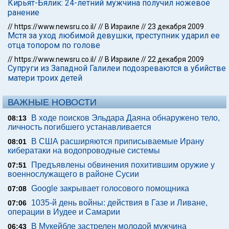
Кирьят-Бялик: 24-летний мужчина получил ножевое
ранение
//
https://www.newsru.co.il/
//
В Израиле
//
23 декабря 2009
Мстя за уход любимой девушки, преступник ударил ее
отца топором по голове
//
https://www.newsru.co.il/
//
В Израиле
//
22 декабря 2009
Супруги из Западной Галилеи подозреваются в убийстве
матери троих детей
ВАЖНЫЕ НОВОСТИ
В ходе поисков Эльдара Даяна обнаружено тело,
08:13
личность погибшего устанавливается
В США расширяются приписываемые Ирану
08:01
кибератаки на водопроводные системы
Предъявлены обвинения похитившим оружие у
07:51
военнослужащего в районе Сусии
Google закрывает голосового помощника
07:08
1035-й день войны: действия в Газе и Ливане,
07:06
операции в Иудее и Самарии
В Мукейбле застрелен молодой мужчина
06:43