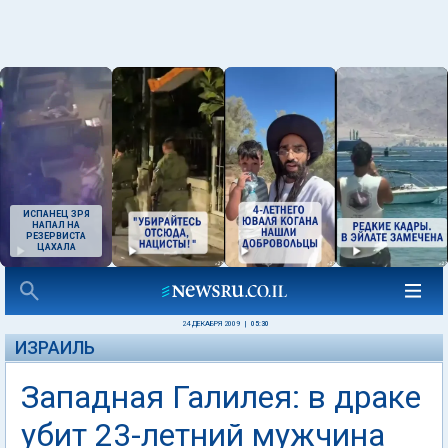
ИСПАНЕЦ ЗРЯ
НАПАЛ НА
РЕЗЕРВИСТА
ЦАХАЛА
24 ДЕКАБРЯ 2009
|
05:30
ИЗРАИЛЬ
Западная Галилея: в драке
убит 23-летний мужчина