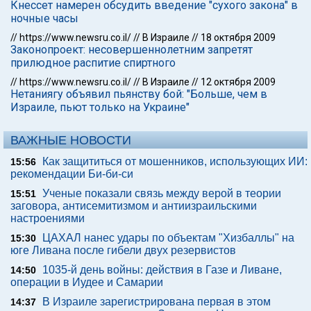
Кнессет намерен обсудить введение "сухого закона" в
ночные часы
//
https://www.newsru.co.il/
//
В Израиле
//
18 октября 2009
Законопроект: несовершеннолетним запретят
прилюдное распитие спиртного
//
https://www.newsru.co.il/
//
В Израиле
//
12 октября 2009
Нетаниягу объявил пьянству бой: "Больше, чем в
Израиле, пьют только на Украине"
ВАЖНЫЕ НОВОСТИ
Как защититься от мошенников, использующих ИИ:
15:56
рекомендации Би-би-си
Ученые показали связь между верой в теории
15:51
заговора, антисемитизмом и антиизраильскими
настроениями
ЦАХАЛ нанес удары по объектам "Хизбаллы" на
15:30
юге Ливана после гибели двух резервистов
1035-й день войны: действия в Газе и Ливане,
14:50
операции в Иудее и Самарии
В Израиле зарегистрирована первая в этом
14:37