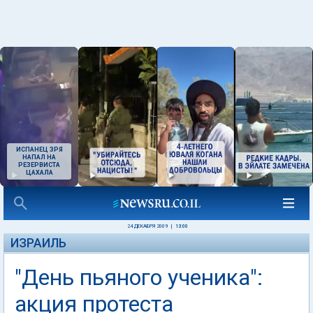
ИСПАНЕЦ ЗРЯ
НАПАЛ НА
РЕЗЕРВИСТА
ЦАХАЛА
24 ДЕКАБРЯ 2009
|
13:00
ИЗРАИЛЬ
"День пьяного ученика":
акция протеста