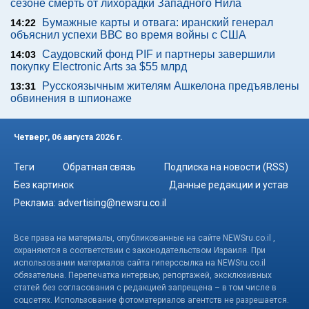
сезоне смерть от лихорадки Западного Нила
Бумажные карты и отвага: иранский генерал
14:22
объяснил успехи ВВС во время войны с США
Саудовский фонд PIF и партнеры завершили
14:03
покупку Electronic Arts за $55 млрд
Русскоязычным жителям Ашкелона предъявлены
13:31
обвинения в шпионаже
Четверг, 06 августа 2026 г.
Теги
Обратная связь
Подписка на новости (RSS)
Без картинок
Данные редакции и устав
Реклама:
advertising@newsru.co.il
Все права на материалы, опубликованные на сайте NEWSru.co.il ,
охраняются в соответствии с законодательством Израиля. При
использовании материалов сайта гиперссылка на NEWSru.co.il
обязательна. Перепечатка интервью, репортажей, эксклюзивных
статей без согласования с редакцией запрещена – в том числе в
соцсетях. Использование фотоматериалов агентств не разрешается.