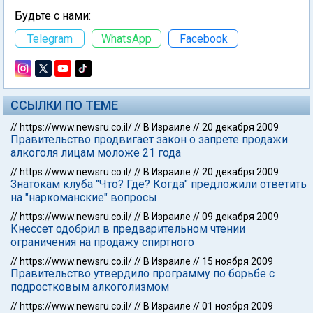
Будьте с нами:
Telegram
WhatsApp
Facebook
ССЫЛКИ ПО ТЕМЕ
//
https://www.newsru.co.il/
//
В Израиле
//
20 декабря 2009
Правительство продвигает закон о запрете продажи
алкоголя лицам моложе 21 года
//
https://www.newsru.co.il/
//
В Израиле
//
20 декабря 2009
Знатокам клуба "Что? Где? Когда" предложили ответить
на "наркоманские" вопросы
//
https://www.newsru.co.il/
//
В Израиле
//
09 декабря 2009
Кнессет одобрил в предварительном чтении
ограничения на продажу спиртного
//
https://www.newsru.co.il/
//
В Израиле
//
15 ноября 2009
Правительство утвердило программу по борьбе с
подростковым алкоголизмом
//
https://www.newsru.co.il/
//
В Израиле
//
01 ноября 2009