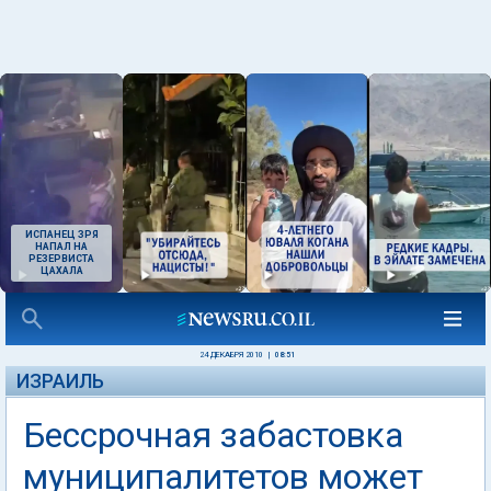
ИСПАНЕЦ ЗРЯ
НАПАЛ НА
РЕЗЕРВИСТА
ЦАХАЛА
24 ДЕКАБРЯ 2010
|
08:51
ИЗРАИЛЬ
Бессрочная забастовка
муниципалитетов может