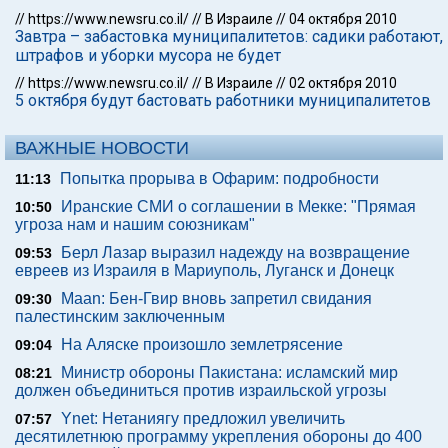
//
https://www.newsru.co.il/
//
В Израиле
//
04 октября 2010
Завтра – забастовка муниципалитетов: садики работают,
штрафов и уборки мусора не будет
//
https://www.newsru.co.il/
//
В Израиле
//
02 октября 2010
5 октября будут бастовать работники муниципалитетов
ВАЖНЫЕ НОВОСТИ
Попытка прорыва в Офарим: подробности
11:13
Иранские СМИ о соглашении в Мекке: "Прямая
10:50
угроза нам и нашим союзникам"
Берл Лазар выразил надежду на возвращение
09:53
евреев из Израиля в Мариуполь, Луганск и Донецк
Maan: Бен-Гвир вновь запретил свидания
09:30
палестинским заключенным
На Аляске произошло землетрясение
09:04
Министр обороны Пакистана: исламский мир
08:21
должен объединиться против израильской угрозы
Ynet: Нетаниягу предложил увеличить
07:57
десятилетнюю программу укрепления обороны до 400