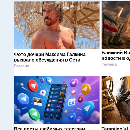
Ближний Во
Фото дочери Максима Галкина
новости в 
вызвало обсуждения в Сети
Реклама
Реклама
Все посты любимых телеграм
Tarantino’s L