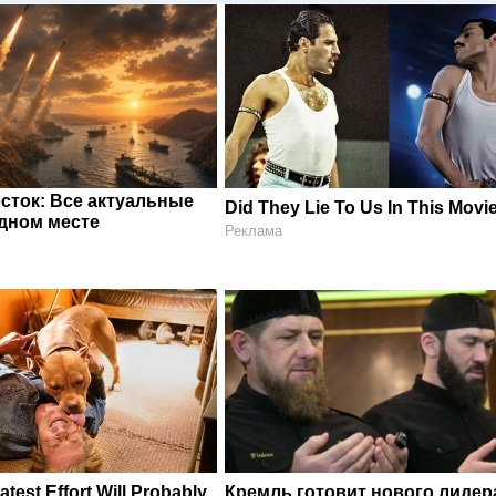
сток: Все актуальные
Did They Lie To Us In This Movi
одном месте
Реклама
atest Effort Will Probably
Кремль готовит нового лидер