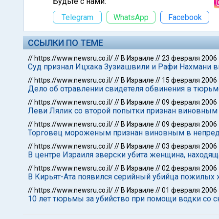
Будьте с нами:
Telegram
WhatsApp
Facebook
ССЫЛКИ ПО ТЕМЕ
//
https://www.newsru.co.il/
//
В Израиле
//
23 февраля 2006
Суд признал Ицхака Зузиашвили и Рафи Нахмани в
//
https://www.newsru.co.il/
//
В Израиле
//
15 февраля 2006
Дело об отравлении свидетеля обвинения в тюрьме
//
https://www.newsru.co.il/
//
В Израиле
//
09 февраля 2006
Леви Лялик со второй попытки признан виновным 
//
https://www.newsru.co.il/
//
В Израиле
//
09 февраля 2006
Торговец мороженым признан виновным в непре
//
https://www.newsru.co.il/
//
В Израиле
//
03 февраля 2006
В центре Израиля зверски убита женщина, находящ
//
https://www.newsru.co.il/
//
В Израиле
//
02 февраля 2006
В Кирьят-Ата появился серийный убийца пожилых
//
https://www.newsru.co.il/
//
В Израиле
//
01 февраля 2006
10 лет тюрьмы за убийство при помощи водки со 