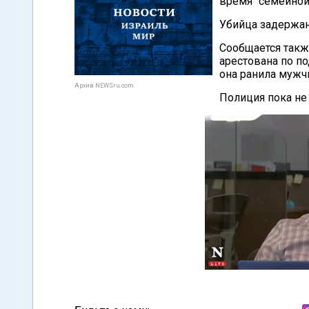
время "семейной
Убийца задержан
Сообщается такж
арестована по п
она ранила мужч
Архив NEWSru.com
Полиция пока не