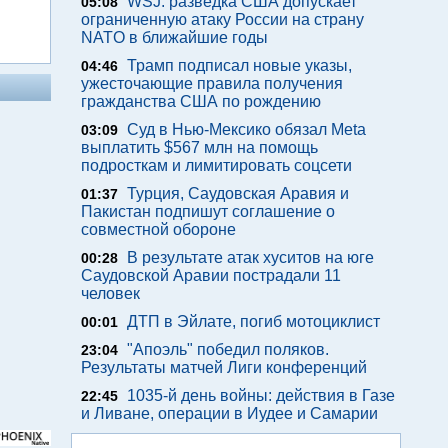
WSJ: разведка США допускает
05:08
ограниченную атаку России на страну
NATO в ближайшие годы
Трамп подписал новые указы,
04:46
ужесточающие правила получения
гражданства США по рождению
Суд в Нью-Мексико обязал Meta
03:09
выплатить $567 млн на помощь
подросткам и лимитировать соцсети
Турция, Саудовская Аравия и
01:37
Пакистан подпишут соглашение о
совместной обороне
В результате атак хуситов на юге
00:28
Саудовской Аравии пострадали 11
человек
ДТП в Эйлате, погиб мотоциклист
00:01
"Апоэль" победил поляков.
23:04
Результаты матчей Лиги конференций
1035-й день войны: действия в Газе
22:45
и Ливане, операции в Иудее и Самарии