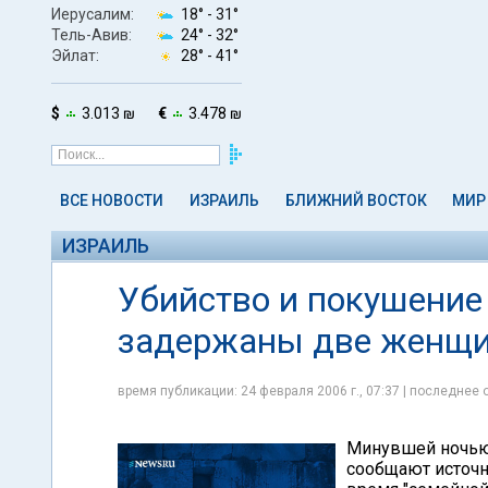
Иерусалим:
18° -
31°
Тель-Авив:
24° -
32°
Эйлат:
28° -
41°
$
3.013 ₪
€
3.478 ₪
ВСЕ НОВОСТИ
ИЗРАИЛЬ
БЛИЖНИЙ ВОСТОК
МИР
ИЗРАИЛЬ
Убийство и покушение 
задержаны две женщ
время публикации: 24 февраля 2006 г., 07:37 | последнее 
Минувшей ночью
сообщают источн