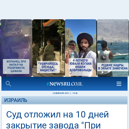
ИСПАНЕЦ ЗРЯ
НАПАЛ НА
РЕЗЕРВИСТА
ЦАХАЛА
24 ФЕВРАЛЯ 2009
|
19:26
ИЗРАИЛЬ
Суд отложил на 10 дней
закрытие завода "При