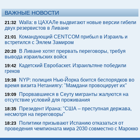
ВАЖНЫЕ НОВОСТИ
Walla: в ЦАХАЛе выдвигают новые версии гибели
21:32
двух резервистов в Ливане
Командующий CENTCOM прибыл в Израиль и
21:01
встретился с Эялем Замиром
В Ливане хотят прервать переговоры, требуя
20:20
вывода израильских войск
Кадетский Евробаскет. Израильтяне победили
19:42
греков
NYP: полиция Нью-Йорка боится беспорядков во
19:38
время визита Нетаниягу: "Мамдани провоцирует их"
Прорвавшиеся в Сеуту мигранты жалуются на
19:09
отсутствие условий для проживания
Президент Ирана: "США – преступная держава,
18:35
несмотря на переговоры"
Политики призывают Испанию отказаться от
18:23
проведения чемпионата мира 2030 совместно с Марокко