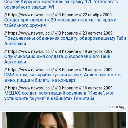
Сергей Киржнер арестован за кражу 170 "стволов" с
оружейного завода IWI
//
https://www.newsru.co.il/
//
В Израиле
//
22 ноября 2009
Солдат приговорен к 20 месяцам тюрьмы за кражу
табельного оружия
//
https://www.newsru.co.il/
//
В Израиле
//
23 августа 2009
Предъявлены обвинения солдату, обворовавшему Габи
Ашкенази
//
https://www.newsru.co.il/
//
В Израиле
//
19 августа 2009
Опубликовано имя солдата, обворовавшего Габи
Ашкенази
//
https://www.newsru.co.il/
//
В Израиле
//
18 августа 2009
СМИ о том, как арабы гуляли за счет Ашкенази: цветы,
вино, пицца и билеты на концерт
//
https://www.newsru.co.il/
//
В Израиле
//
16 августа 2009
МЕЦАХ: солдат, похитивший оружие в "Кирие", мог
установить "жучки" в кабинетах Генштаба