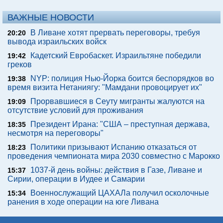
ВАЖНЫЕ НОВОСТИ
В Ливане хотят прервать переговоры, требуя
20:20
вывода израильских войск
Кадетский Евробаскет. Израильтяне победили
19:42
греков
NYP: полиция Нью-Йорка боится беспорядков во
19:38
время визита Нетаниягу: "Мамдани провоцирует их"
Прорвавшиеся в Сеуту мигранты жалуются на
19:09
отсутствие условий для проживания
Президент Ирана: "США – преступная держава,
18:35
несмотря на переговоры"
Политики призывают Испанию отказаться от
18:23
проведения чемпионата мира 2030 совместно с Марокко
1037-й день войны: действия в Газе, Ливане и
15:37
Сирии, операции в Иудее и Самарии
Военнослужащий ЦАХАЛа получил осколочные
15:34
ранения в ходе операции на юге Ливана