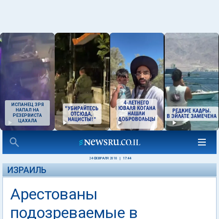
ИСПАНЕЦ ЗРЯ
НАПАЛ НА
РЕЗЕРВИСТА
ЦАХАЛА
24 ФЕВРАЛЯ 2010
|
17:44
ИЗРАИЛЬ
Арестованы
подозреваемые в