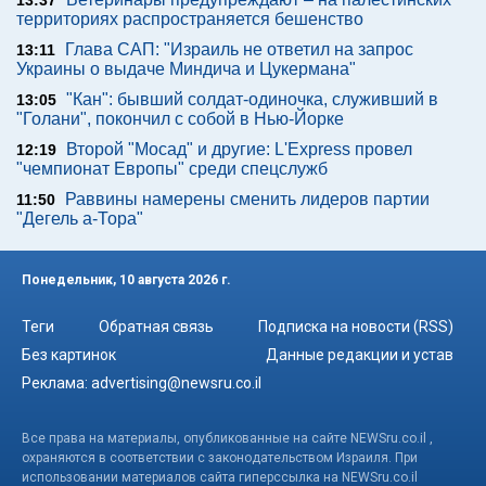
13:37
территориях распространяется бешенство
Глава САП: "Израиль не ответил на запрос
13:11
Украины о выдаче Миндича и Цукермана"
"Кан": бывший солдат-одиночка, служивший в
13:05
"Голани", покончил с собой в Нью-Йорке
Второй "Мосад" и другие: L'Express провел
12:19
"чемпионат Европы" среди спецслужб
Раввины намерены сменить лидеров партии
11:50
"Дегель а-Тора"
Понедельник, 10 августа 2026 г.
Теги
Обратная связь
Подписка на новости (RSS)
Без картинок
Данные редакции и устав
Реклама:
advertising@newsru.co.il
Все права на материалы, опубликованные на сайте NEWSru.co.il ,
охраняются в соответствии с законодательством Израиля. При
использовании материалов сайта гиперссылка на NEWSru.co.il