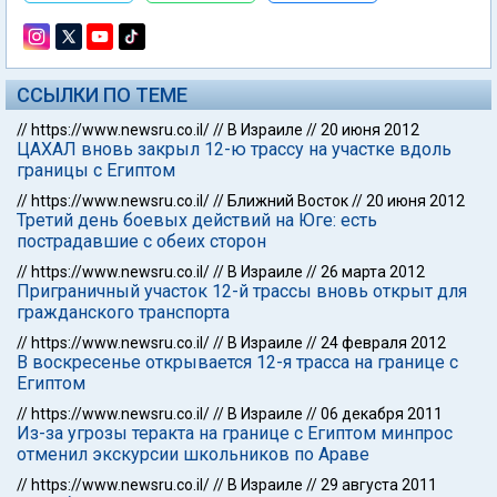
ССЫЛКИ ПО ТЕМЕ
//
https://www.newsru.co.il/
//
В Израиле
//
20 июня 2012
ЦАХАЛ вновь закрыл 12-ю трассу на участке вдоль
границы с Египтом
//
https://www.newsru.co.il/
//
Ближний Восток
//
20 июня 2012
Третий день боевых действий на Юге: есть
пострадавшие с обеих сторон
//
https://www.newsru.co.il/
//
В Израиле
//
26 марта 2012
Приграничный участок 12-й трассы вновь открыт для
гражданского транспорта
//
https://www.newsru.co.il/
//
В Израиле
//
24 февраля 2012
В воскресенье открывается 12-я трасса на границе с
Египтом
//
https://www.newsru.co.il/
//
В Израиле
//
06 декабря 2011
Из-за угрозы теракта на границе с Египтом минпрос
отменил экскурсии школьников по Араве
//
https://www.newsru.co.il/
//
В Израиле
//
29 августа 2011