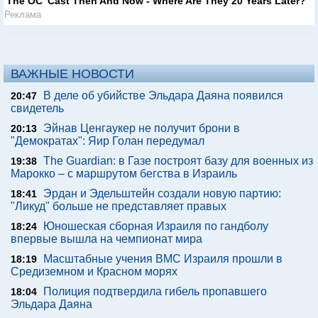
'The OC' Cast Then And Now - Where Are They 20 Years Later?
Реклама
ВАЖНЫЕ НОВОСТИ
В деле об убийстве Эльдара Даяна появился
20:47
свидетель
Эйнав Ценгаукер не получит брони в
20:13
"Демократах": Яир Голан передумал
The Guardian: в Газе построят базу для военных из
19:38
Марокко – с маршрутом бегства в Израиль
Эрдан и Эдельштейн создали новую партию:
18:41
"Ликуд" больше не представляет правых
Юношеская сборная Израиля по гандболу
18:24
впервые вышла на чемпионат мира
Масштабные учения ВМС Израиля прошли в
18:19
Средиземном и Красном морях
Полиция подтвердила гибель пропавшего
18:04
Эльдара Даяна