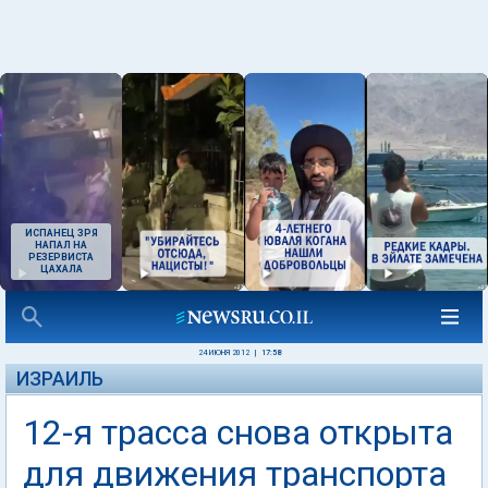
ИСПАНЕЦ ЗРЯ
НАПАЛ НА
РЕЗЕРВИСТА
ЦАХАЛА
24 ИЮНЯ 2012
|
17:58
ИЗРАИЛЬ
12-я трасса снова открыта
для движения транспорта