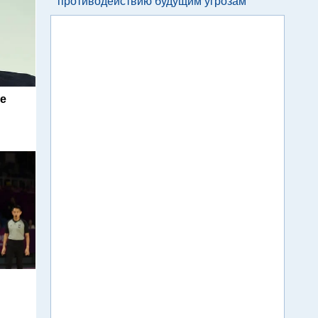
противодействию будущим угрозам
le
r