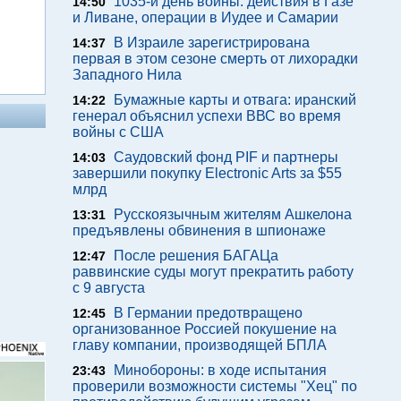
1035-й день войны: действия в Газе
14:50
и Ливане, операции в Иудее и Самарии
В Израиле зарегистрирована
14:37
первая в этом сезоне смерть от лихорадки
Западного Нила
Бумажные карты и отвага: иранский
14:22
генерал объяснил успехи ВВС во время
войны с США
Саудовский фонд PIF и партнеры
14:03
завершили покупку Electronic Arts за $55
млрд
Русскоязычным жителям Ашкелона
13:31
предъявлены обвинения в шпионаже
После решения БАГАЦа
12:47
раввинские суды могут прекратить работу
с 9 августа
В Германии предотвращено
12:45
организованное Россией покушение на
главу компании, производящей БПЛА
Минобороны: в ходе испытания
23:43
проверили возможности системы "Хец" по