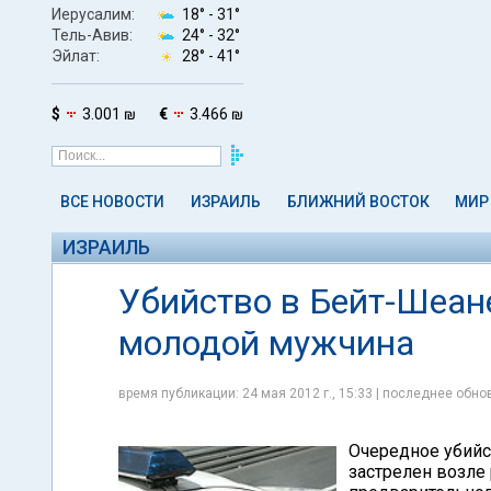
Иерусалим:
18° -
31°
Тель-Авив:
24° -
32°
Эйлат:
28° -
41°
$
3.001 ₪
€
3.466 ₪
ВСЕ НОВОСТИ
ИЗРАИЛЬ
БЛИЖНИЙ ВОСТОК
МИР
ИЗРАИЛЬ
Убийство в Бейт-Шеане
молодой мужчина
время публикации: 24 мая 2012 г., 15:33 | последнее обнов
Очередное убийс
застрелен возле