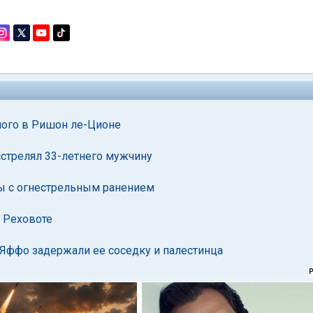
ного в Ришон ле-Ционе
сстрелял 33-летнего мужчину
ы с огнестрельным ранением
 Реховоте
Яффо задержали ее соседку и палестинца