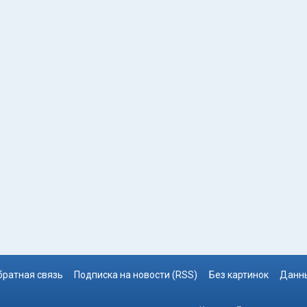
братная связь
Подписка на новости (RSS)
Без картинок
Данны