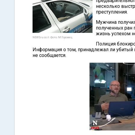
предварительног
несколько выстр
преступления.
Мужчина получил
полученных ран 
жизнь успехом н
NEWSru.co.il. Фото: М.Горовец
Полиция блокиро
Информация о том, принадлежал ли убитый к
не сообщается.