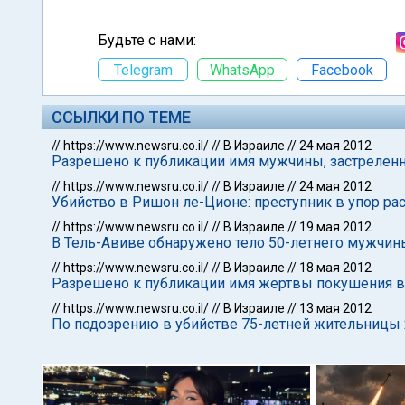
Будьте с нами:
Telegram
WhatsApp
Facebook
ССЫЛКИ ПО ТЕМЕ
//
https://www.newsru.co.il/
//
В Израиле
//
24 мая 2012
Разрешено к публикации имя мужчины, застрелен
//
https://www.newsru.co.il/
//
В Израиле
//
24 мая 2012
Убийство в Ришон ле-Ционе: преступник в упор ра
//
https://www.newsru.co.il/
//
В Израиле
//
19 мая 2012
В Тель-Авиве обнаружено тело 50-летнего мужчин
//
https://www.newsru.co.il/
//
В Израиле
//
18 мая 2012
Разрешено к публикации имя жертвы покушения в
//
https://www.newsru.co.il/
//
В Израиле
//
13 мая 2012
По подозрению в убийстве 75-летней жительницы 