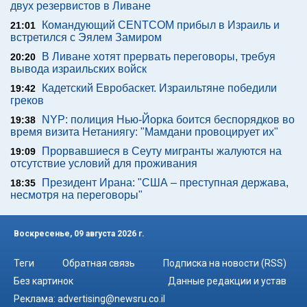
двух резервистов в Ливане
Командующий CENTCOM прибыл в Израиль и
21:01
встретился с Эялем Замиром
В Ливане хотят прервать переговоры, требуя
20:20
вывода израильских войск
Кадетский Евробаскет. Израильтяне победили
19:42
греков
NYP: полиция Нью-Йорка боится беспорядков во
19:38
время визита Нетаниягу: "Мамдани провоцирует их"
Прорвавшиеся в Сеуту мигранты жалуются на
19:09
отсутствие условий для проживания
Президент Ирана: "США – преступная держава,
18:35
несмотря на переговоры"
Воскресенье, 09 августа 2026 г.
Теги
Обратная связь
Подписка на новости (RSS)
Без картинок
Данные редакции и устав
Реклама:
advertising@newsru.co.il