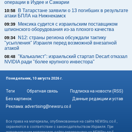
операции в Иудее и Самарии
В Татарстане заявили о 13 погибших в результате
10:58
атаки БПЛА на Нижнекамск
Мексика судится с израильским поставщиком
09:39
шпионского оборудования из-за плохого качества
N12: страны региона обсуждали тактику
09:34
"усыпления" Израиля перед возможной внезапной
атакой
"Калькалист": израильский стартап Decart отказал
08:48
NVIDIA ради "более крупного инвестора"
Понедельник, 10 августа 2026 г.
Теги
Обратная связь
Подписка на новости (RSS)
Без картинок
Данные редакции и устав
Реклама:
advertising@newsru.co.il
Все права на материалы, опубликованные на сайте NEWSru.co.il ,
охраняются в соответствии с законодательством Израиля. При
использовании материалов сайта гиперссылка на NEWSru.co.il