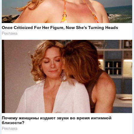
Once Criticized For Her Figure, Now She's Turning Heads
Реклама
Почему женщины издают звуки во время интимной
близости?
Реклама