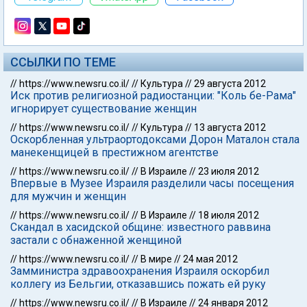
ССЫЛКИ ПО ТЕМЕ
//
https://www.newsru.co.il/
//
Культура
//
29 августа 2012
Иск против религиозной радиостанции: "Коль бе-Рама"
игнорирует существование женщин
//
https://www.newsru.co.il/
//
Культура
//
13 августа 2012
Оскорбленная ультраортодоксами Дорон Маталон стала
манекенщицей в престижном агентстве
//
https://www.newsru.co.il/
//
В Израиле
//
23 июля 2012
Впервые в Музее Израиля разделили часы посещения
для мужчин и женщин
//
https://www.newsru.co.il/
//
В Израиле
//
18 июля 2012
Скандал в хасидской общине: известного раввина
застали с обнаженной женщиной
//
https://www.newsru.co.il/
//
В мире
//
24 мая 2012
Замминистра здравоохранения Израиля оскорбил
коллегу из Бельгии, отказавшись пожать ей руку
//
https://www.newsru.co.il/
//
В Израиле
//
24 января 2012