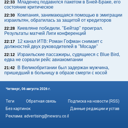
Младенец подавился пакетом в Бней-Браке, его
22:33
состояние критическое
Компания, занимающаяся помощью в эмиграции
22:30
израильтян, обратилась за защитой от кредиторов
Киевляне победили. "Бейтар" проиграл.
22:28
Результаты матчей Лиги конференций
12 канал ИТВ: Роман Гофман снимает с
22:17
должностей двух руководителей в "Мосаде"
Израильские пассажиры, судящиеся с Blue Bird,
22:12
едва не сорвали рейс авиакомпании
В Великобритании был задержан мужчина,
21:42
пришедший в больницу в образе смерти с косой
Четверг, 06 августа 2026 г.
Теги
Обратная связь
Подписка на новости (RSS)
Без картинок
Данные редакции и устав
Реклама:
advertising@newsru.co.il