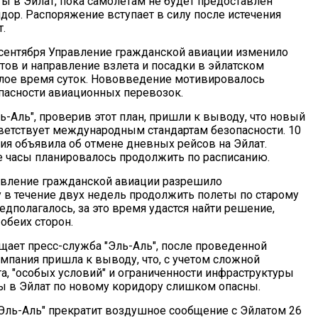
ты в Эйлат, пока самолетам не будет предоставлен
дор. Распоряжение вступает в силу после истечения
.
 сентября Управление гражданской авиации изменило
тов и направление взлета и посадки в эйлатском
тлое время суток. Нововведение мотивировалось
пасности авиационных перевозок.
-Аль", проверив этот план, пришли к выводу, что новый
ветствует международным стандартам безопасности. 10
ния объявила об отмене дневных рейсов на Эйлат.
 часы планировалось продолжить по расписанию.
авление гражданской авиации разрешило
 в течение двух недель продолжить полеты по старому
едполагалось, за это время удастся найти решение,
обеих сторон.
бщает пресс-служба "Эль-Аль", после проведенной
мпания пришла к выводу, что, с учетом сложной
а, "особых условий" и ограниченности инфраструктуры
ты в Эйлат по новому коридору слишком опасны.
"Эль-Аль" прекратит воздушное сообщение с Эйлатом 26