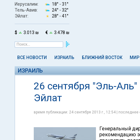
Иерусалим:
18° -
31°
Тель-Авив:
24° -
32°
Эйлат:
28° -
41°
$
3.013 ₪
€
3.478 ₪
ВСЕ НОВОСТИ
ИЗРАИЛЬ
БЛИЖНИЙ ВОСТОК
МИР
ИЗРАИЛЬ
26 сентября "Эль-Аль"
Эйлат
время публикации: 24 сентября 2013 г., 12:54 | последнее 
Генеральный дир
рекомендацию эк