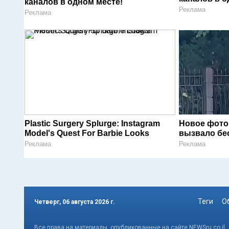
каналов в одном месте!
Реклама
Реклама
Plastic Surgery Splurge: Instagram
Новое фото
Model's Quest For Barbie Looks
вызвало бе
Реклама
Реклама
Теги
О
Четверг, 06 августа 2026 г.
Все права на материалы, опубликованные на сайте NEWSru.co.il 