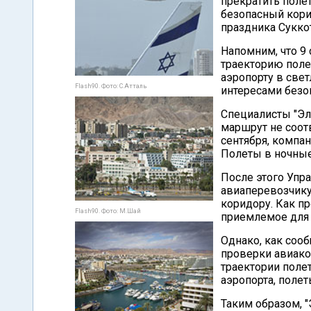
прекратить поле
безопасный кори
праздника Суккот
Напомним, что 9
траекторию поле
аэропорту в све
Flash90. Фото: С.Атталь
интересами безо
Специалисты "Эль
маршрут не соот
сентября, компа
Полеты в ночные
После этого Упр
авиаперевозчику
коридору. Как пр
Flash90. Фото: М.Шай
приемлемое для 
Однако, как соо
проверки авиако
траектории полет
аэропорта, поле
Таким образом, 