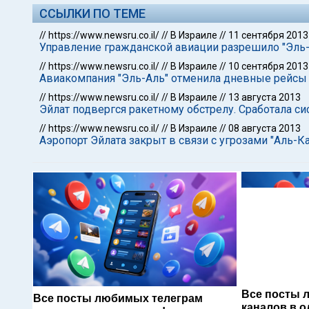
ССЫЛКИ ПО ТЕМЕ
//
https://www.newsru.co.il/
//
В Израиле
//
11 сентября 2013
Управление гражданской авиации разрешило "Эль-А
//
https://www.newsru.co.il/
//
В Израиле
//
10 сентября 2013
Авиакомпания "Эль-Аль" отменила дневные рейсы 
//
https://www.newsru.co.il/
//
В Израиле
//
13 августа 2013
Эйлат подвергся ракетному обстрелу. Сработала с
//
https://www.newsru.co.il/
//
В Израиле
//
08 августа 2013
Аэропорт Эйлата закрыт в связи с угрозами "Аль-К
Все посты 
Все посты любимых телеграм
каналов в о