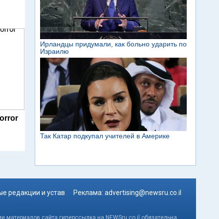
orror
е редакции и устав
Реклама:
advertising@newsru.co.il
и материалов сайта гиперссылка на NEWSru.co.il обязательна.