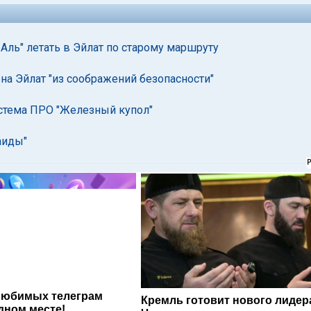
ль" летать в Эйлат по старому маршруту
на Эйлат "из соображений безопасности"
истема ПРО "Железный купол"
аиды"
любимых телеграм
Кремль готовит нового лидер
дном месте!