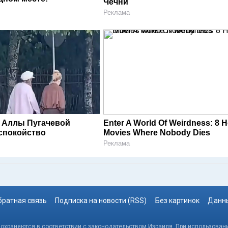
Чечни
Реклама
 Аллы Пугачевой
Enter A World Of Weirdness: 8 H
спокойство
Movies Where Nobody Dies
Реклама
братная связь
Подписка на новости (RSS)
Без картинок
Данны
, охраняются в соответствии с законодательством Израиля. При использовани