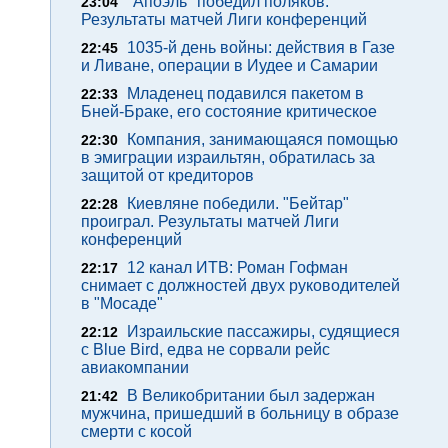
"Апоэль" победил поляков.
23:04
Результаты матчей Лиги конференций
1035-й день войны: действия в Газе
22:45
и Ливане, операции в Иудее и Самарии
Младенец подавился пакетом в
22:33
Бней-Браке, его состояние критическое
Компания, занимающаяся помощью
22:30
в эмиграции израильтян, обратилась за
защитой от кредиторов
Киевляне победили. "Бейтар"
22:28
проиграл. Результаты матчей Лиги
конференций
12 канал ИТВ: Роман Гофман
22:17
снимает с должностей двух руководителей
в "Мосаде"
Израильские пассажиры, судящиеся
22:12
с Blue Bird, едва не сорвали рейс
авиакомпании
В Великобритании был задержан
21:42
мужчина, пришедший в больницу в образе
смерти с косой