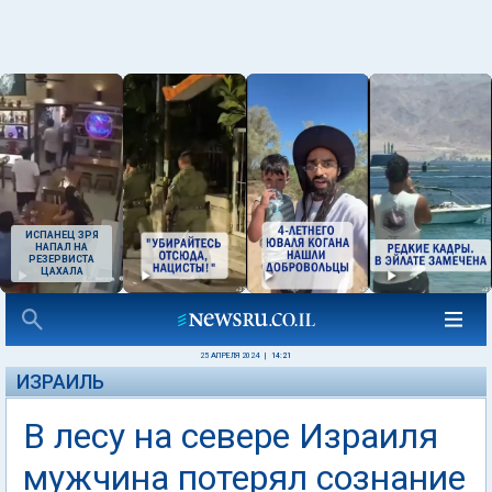
ИСПАНЕЦ ЗРЯ
НАПАЛ НА
РЕЗЕРВИСТА
ЦАХАЛА
25 АПРЕЛЯ 2024
|
14:21
ИЗРАИЛЬ
В лесу на севере Израиля
мужчина потерял сознание