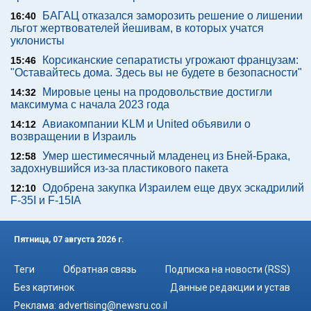
БАГАЦ отказался заморозить решение о лишении
16:40
льгот жертвователей йешивам, в которых учатся
уклонисты
Корсиканские сепаратисты угрожают французам:
15:46
"Оставайтесь дома. Здесь вы не будете в безопасности"
Мировые цены на продовольствие достигли
14:32
максимума с начала 2023 года
Авиакомпании KLM и United объявили о
14:12
возвращении в Израиль
Умер шестимесячный младенец из Бней-Брака,
12:58
задохнувшийся из-за пластикового пакета
Одобрена закупка Израилем еще двух эскадрилий
12:10
F-35I и F-15IA
Пятница, 07 августа 2026 г.
Теги
Обратная связь
Подписка на новости (RSS)
Без картинок
Данные редакции и устав
Реклама:
advertising@newsru.co.il