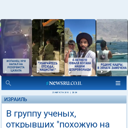
ИСПАНЕЦ ЗРЯ
НАПАЛ НА
РЕЗЕРВИСТА
ЦАХАЛА
25 АВГУСТА 2016
|
20:34
ИЗРАИЛЬ
В группу ученых,
открывших "похожую на