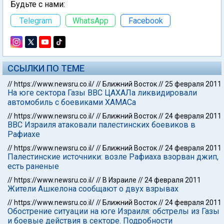
Будьте с нами:
Telegram
WhatsApp
Facebook
ССЫЛКИ ПО ТЕМЕ
//
https://www.newsru.co.il/
//
Ближний Восток
//
25 февраля 2011
На юге сектора Газы ВВС ЦАХАЛа ликвидировали
автомобиль с боевиками ХАМАСа
//
https://www.newsru.co.il/
//
Ближний Восток
//
24 февраля 2011
ВВС Израиля атаковали палестинских боевиков в
Рафиахе
//
https://www.newsru.co.il/
//
Ближний Восток
//
24 февраля 2011
Палестинские источники: возле Рафиаха взорван джип,
есть раненые
//
https://www.newsru.co.il/
//
В Израиле
//
24 февраля 2011
Жители Ашкелона сообщают о двух взрывах
//
https://www.newsru.co.il/
//
Ближний Восток
//
24 февраля 2011
Обострение ситуации на юге Израиля: обстрелы из Газы
и боевые действия в секторе. Подробности