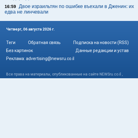
Двое израильтян по ошибке въехали в Дженин: их
16:59
едва не линчевали
Четверг, 06 августа 2026 г.
Теги
Обратная связь
Подписка на новости (RSS)
Без картинок
Данные редакции и устав
Реклама:
advertising@newsru.co.il
Все права на материалы, опубликованные на сайте NEWSru.co.il ,
охраняются в соответствии с законодательством Израиля. При
использовании материалов сайта гиперссылка на NEWSru.co.il
обязательна. Перепечатка интервью, репортажей, эксклюзивных
статей без согласования с редакцией запрещена – в том числе в
соцсетях. Использование фотоматериалов агентств не разрешается.
© NEWSru.co.il: новости Израиля 2005-2026