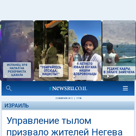
ИСПАНЕЦ ЗРЯ
НАПАЛ НА
РЕЗЕРВИСТА
ЦАХАЛА
25 ФЕВРАЛЯ 2011
|
17:50
ИЗРАИЛЬ
Управление тылом
призвало жителей Негева