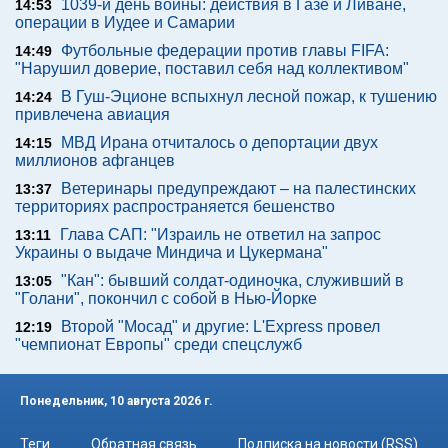
1039-й день войны: действия в Газе и Ливане,
14:53
операции в Иудее и Самарии
Футбольные федерации против главы FIFA:
14:49
"Нарушил доверие, поставил себя над коллективом"
В Гуш-Эционе вспыхнул лесной пожар, к тушению
14:24
привлечена авиация
МВД Ирана отчиталось о депортации двух
14:15
миллионов афганцев
Ветеринары предупреждают – на палестинских
13:37
территориях распространяется бешенство
Глава САП: "Израиль не ответил на запрос
13:11
Украины о выдаче Миндича и Цукермана"
"Кан": бывший солдат-одиночка, служивший в
13:05
"Голани", покончил с собой в Нью-Йорке
Второй "Мосад" и другие: L'Express провел
12:19
"чемпионат Европы" среди спецслужб
Понедельник, 10 августа 2026 г.
Теги
Обратная связь
Подписка на новости (RSS)