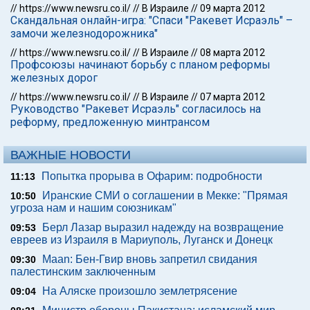
//
https://www.newsru.co.il/
//
В Израиле
//
09 марта 2012
Скандальная онлайн-игра: "Спаси "Ракевет Исраэль" –
замочи железнодорожника"
//
https://www.newsru.co.il/
//
В Израиле
//
08 марта 2012
Профсоюзы начинают борьбу с планом реформы
железных дорог
//
https://www.newsru.co.il/
//
В Израиле
//
07 марта 2012
Руководство "Ракевет Исраэль" согласилось на
реформу, предложенную минтрансом
ВАЖНЫЕ НОВОСТИ
Попытка прорыва в Офарим: подробности
11:13
Иранские СМИ о соглашении в Мекке: "Прямая
10:50
угроза нам и нашим союзникам"
Берл Лазар выразил надежду на возвращение
09:53
евреев из Израиля в Мариуполь, Луганск и Донецк
Maan: Бен-Гвир вновь запретил свидания
09:30
палестинским заключенным
На Аляске произошло землетрясение
09:04