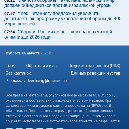
Министр обороны Пакистана: исламский мир
08:21
должен объединиться против израильской угрозы
Ynet: Нетаниягу предложил увеличить
07:57
десятилетнюю программу укрепления обороны до 400
млрд шекелей
Сборная России не выступит на шахматной
07:54
олимпиаде 2026 года
Суббота, 08 августа 2026 г.
Теги
Обратная связь
Подписка на новости (RSS)
Без картинок
Данные редакции и устав
Реклама:
advertising@newsru.co.il
Все права на материалы, опубликованные на сайте NEWSru.co.il ,
охраняются в соответствии с законодательством Израиля. При
использовании материалов сайта гиперссылка на NEWSru.co.il
обязательна. Перепечатка интервью, репортажей, эксклюзивных
статей без согласования с редакцией запрещена – в том числе в
соцсетях. Использование фотоматериалов агентств не разрешается.