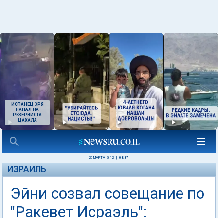
ИСПАНЕЦ ЗРЯ
НАПАЛ НА
РЕЗЕРВИСТА
ЦАХАЛА
25 МАРТА 2012
|
08:37
ИЗРАИЛЬ
Эйни созвал совещание по
"Ракевет Исраэль":