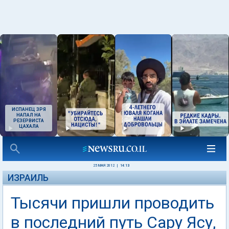
ИСПАНЕЦ ЗРЯ
НАПАЛ НА
РЕЗЕРВИСТА
ЦАХАЛА
25 МАЯ 2012
|
14:13
ИЗРАИЛЬ
Тысячи пришли проводить
в последний путь Сару Ясу,