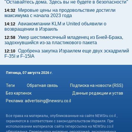
"Оставайтесь дома. Здесь вы не будете в безопасности"
Мировые цены на продовольствие достигли
14:32
максимума с начала 2023 года
Авиакомпании KLM и United объявили о
14:12
возвращении в Израиль
Умер шестимесячный младенец из Бней-Брака,
12:58
задохнувшийся из-за пластикового пакета
Одобрена закупка Израилем еще двух эскадрилий
12:10
F-35I и F-15IA
Пятница, 07 августа 2026 г.
Теги
Обратная связь
Подписка на новости (RSS)
Без картинок
Данные редакции и устав
Реклама:
advertising@newsru.co.il
Все права на материалы, опубликованные на сайте NEWSru.co.il ,
охраняются в соответствии с законодательством Израиля. При
использовании материалов сайта гиперссылка на NEWSru.co.il
обязательна. Перепечатка интервью, репортажей, эксклюзивных