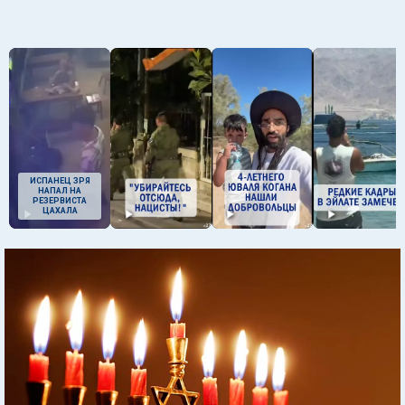
ИСПАНЕЦ ЗРЯ
НАПАЛ НА
РЕЗЕРВИСТА
ЦАХАЛА