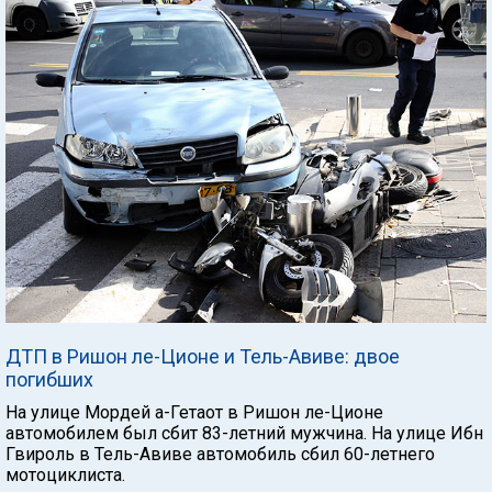
ДТП в Ришон ле-Ционе и Тель-Авиве: двое
погибших
На улице Мордей а-Гетаот в Ришон ле-Ционе
автомобилем был сбит 83-летний мужчина. На улице Ибн
Гвироль в Тель-Авиве автомобиль сбил 60-летнего
мотоциклиста.