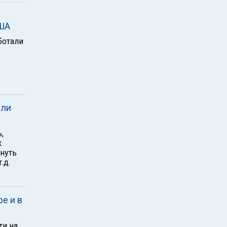
США
ботали
 ли
,
х
инуть
.д.
ре и в
ти на