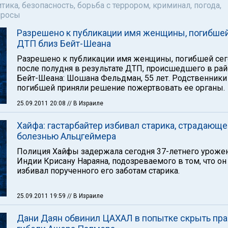
тика, безопасность, борьба с террором, криминал, погода,
просы
Разрешено к публикации имя женщины, погибшей
ДТП близ Бейт-Шеана
Разрешено к публикации имя женщины, погибшей сег
после полудня в результате ДТП, происшедшего в ра
Бейт-Шеана: Шошана Фельдман, 55 лет. Родственники
погибшей приняли решение пожертвовать ее органы.
25.09.2011 20:08
// В Израиле
Хайфа: гастарбайтер избивал старика, страдающе
болезнью Альцгеймера
Полиция Хайфы задержала сегодня 37-летнего уроже
Индии Крисану Нараяна, подозреваемого в том, что он
избивал порученного его заботам старика.
25.09.2011 19:59
// В Израиле
Дани Даян обвинил ЦАХАЛ в попытке скрыть пра