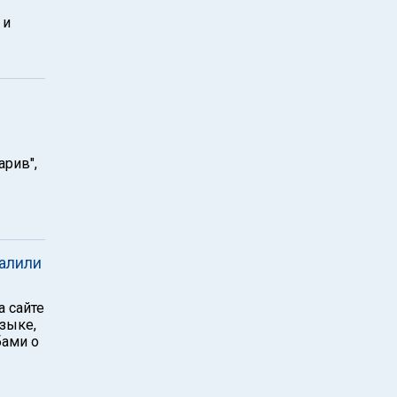
 и
арив",
алили
а сайте
зыке,
бами о