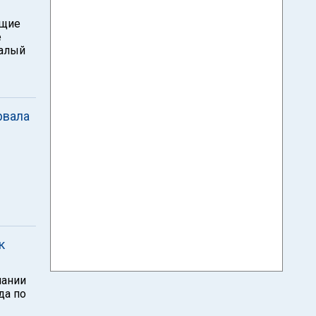
ющие
е
валый
рвала
к
пании
да по