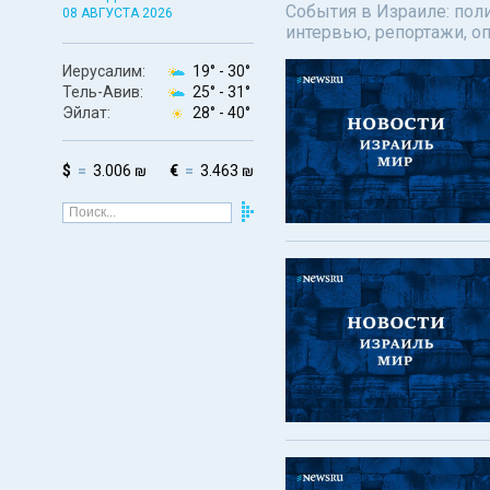
События в Израиле: поли
08 АВГУСТА 2026
интервью, репортажи, о
Иерусалим:
19° -
30°
Тель-Авив:
25° -
31°
Эйлат:
28° -
40°
$
3.006 ₪
€
3.463 ₪