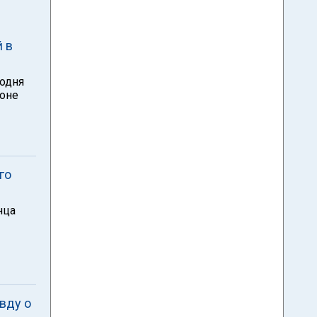
 в
одня
йоне
го
нца
вду о