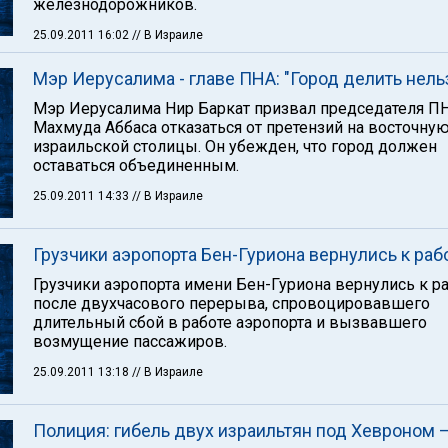
железнодорожников.
25.09.2011 16:02
// В Израиле
Мэр Иерусалима - главе ПНА: "Город делить нель
Мэр Иерусалима Нир Баркат призвал председателя П
Махмуда Аббаса отказаться от претензий на восточную
израильской столицы. Он убежден, что город должен
оставаться объединенным.
25.09.2011 14:33
// В Израиле
Грузчики аэропорта Бен-Гуриона вернулись к раб
Грузчики аэропорта имени Бен-Гуриона вернулись к р
после двухчасового перерыва, спровоцировавшего
длительный сбой в работе аэропорта и вызвавшего
возмущение пассажиров.
25.09.2011 13:18
// В Израиле
Полиция: гибель двух израильтян под Хевроном 