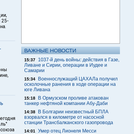
ии,
 25-
на.
-
ВАЖНЫЕ НОВОСТИ
1037-й день войны: действия в Газе,
15:37
Ливане и Сирии, операции в Иудее и
оны
Самарии
ине,
Военнослужащий ЦАХАЛа получил
15:34
осколочные ранения в ходе операции на
юге Ливана
В Ормузском проливе атакован
15:18
ть
танкер нефтяной компании Абу-Даби
В Болгарии неизвестный БПЛА
14:38
взорвался в километре от насосной
сегодня
станции Трансбалканского газопровода
ль"
фсоюза
Умер отец Лионеля Месси
14:01