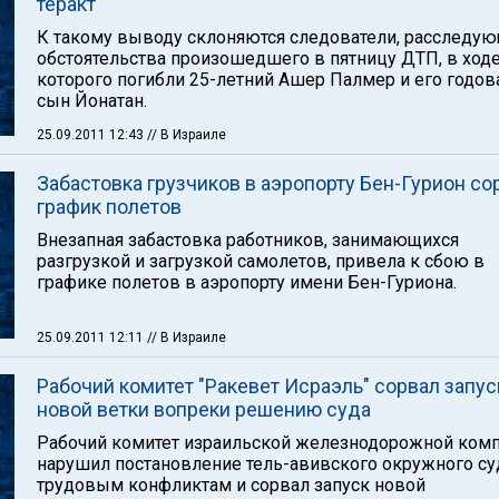
теракт
К такому выводу склоняются следователи, расследу
обстоятельства произошедшего в пятницу ДТП, в ход
которого погибли 25-летний Ашер Палмер и его годо
сын Йонатан.
25.09.2011 12:43
// В Израиле
Забастовка грузчиков в аэропорту Бен-Гурион со
график полетов
Внезапная забастовка работников, занимающихся
разгрузкой и загрузкой самолетов, привела к сбою в
графике полетов в аэропорту имени Бен-Гуриона.
25.09.2011 12:11
// В Израиле
Рабочий комитет "Ракевет Исраэль" сорвал запус
новой ветки вопреки решению суда
Рабочий комитет израильской железнодорожной ком
нарушил постановление тель-авивского окружного су
трудовым конфликтам и сорвал запуск новой