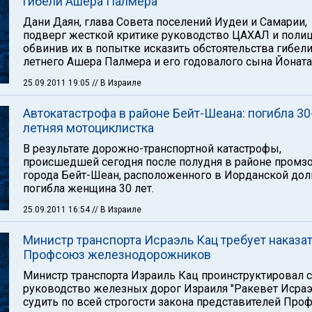
гибели Ашера Палмера
Дани Даян, глава Совета поселений Иудеи и Самарии,
подверг жесткой критике руководство ЦАХАЛ и полиц
обвинив их в попытке исказить обстоятельства гибели
летнего Ашера Палмера и его годовалого сына Йоната
25.09.2011 19:05
// В Израиле
Автокатастрофа в районе Бейт-Шеана: погибла 30
летняя мотоциклистка
В результате дорожно-транспортной катастрофы,
происшедшей сегодня после полудня в районе промз
города Бейт-Шеан, расположенного в Иорданской дол
погибла женщина 30 лет.
25.09.2011 16:54
// В Израиле
Министр транспорта Исраэль Кац требует наказа
Профсоюз железнодорожников
Министр транспорта Израиль Кац проинструктировал 
руководство железных дорог Израиля "Ракевет Исраэ
судить по всей строгости закона представителей Про