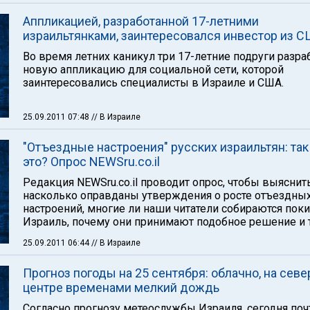
Аппликацией, разработанной 17-летними
израильтянками, заинтересовался инвестор из 
Во время летних каникул три 17-летние подруги разра
новую аппликацию для социальной сети, которой
заинтересовались специалисты в Израиле и США.
25.09.2011 07:48
// В Израиле
"Отъездные настроения" русских израильтян: так
это? Опрос NEWSru.co.il
Редакция NEWSru.co.il проводит опрос, чтобы выяснить
насколько оправданы утверждения о росте отъездны
настроений, многие ли наши читатели собираются пок
Израиль, почему они принимают подобное решение и т
25.09.2011 06:44
// В Израиле
Прогноз погоды на 25 сентября: облачно, на севе
центре временами мелкий дождь
Согласно прогнозу метеослужбы Израиля, сегодня поч