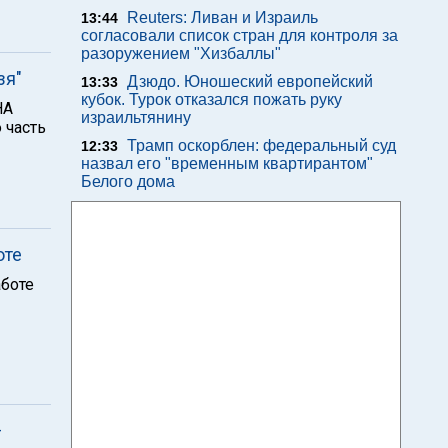
Reuters: Ливан и Израиль
13:44
согласовали список стран для контроля за
разоружением "Хизбаллы"
зя"
Дзюдо. Юношеский европейский
13:33
кубок. Турок отказался пожать руку
НА
израильтянину
 часть
Трамп оскорблен: федеральный суд
12:33
назвал его "временным квартирантом"
Белого дома
оте
аботе
–