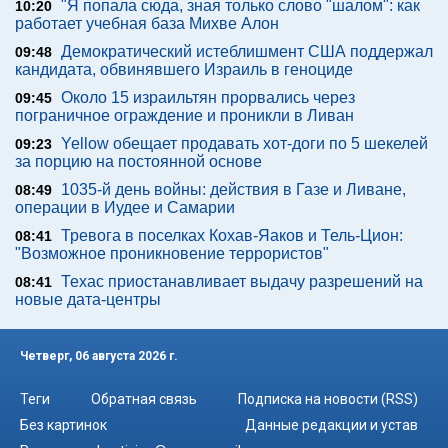
"Я попала сюда, зная только слово "шалом": как
10:20
работает учебная база Михве Алон
Демократический истеблишмент США поддержал
09:48
кандидата, обвинявшего Израиль в геноциде
Около 15 израильтян прорвались через
09:45
пограничное ограждение и проникли в Ливан
Yellow обещает продавать хот-доги по 5 шекелей
09:23
за порцию на постоянной основе
1035-й день войны: действия в Газе и Ливане,
08:49
операции в Иудее и Самарии
Тревога в поселках Кохав-Яаков и Тель-Цион:
08:41
"Возможное проникновение террористов"
Техас приостанавливает выдачу разрешений на
08:41
новые дата-центры
Четверг, 06 августа 2026 г.
Теги
Обратная связь
Подписка на новости (RSS)
Без картинок
Данные редакции и устав