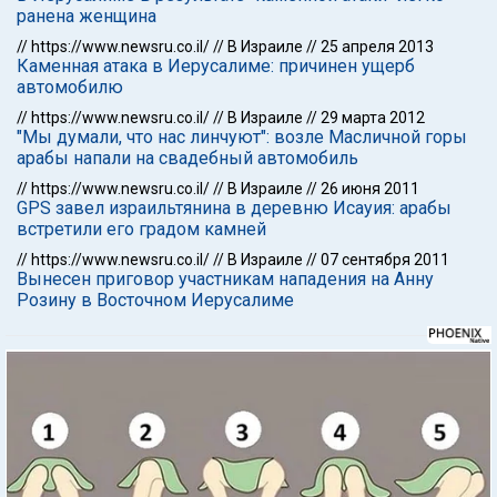
ранена женщина
//
https://www.newsru.co.il/
//
В Израиле
//
25 апреля 2013
Каменная атака в Иерусалиме: причинен ущерб
автомобилю
//
https://www.newsru.co.il/
//
В Израиле
//
29 марта 2012
"Мы думали, что нас линчуют": возле Масличной горы
арабы напали на свадебный автомобиль
//
https://www.newsru.co.il/
//
В Израиле
//
26 июня 2011
GPS завел израильтянина в деревню Исауия: арабы
встретили его градом камней
//
https://www.newsru.co.il/
//
В Израиле
//
07 сентября 2011
Вынесен приговор участникам нападения на Анну
Розину в Восточном Иерусалиме