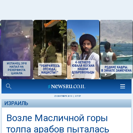
ИСПАНЕЦ ЗРЯ
НАПАЛ НА
РЕЗЕРВИСТА
ЦАХАЛА
25 СЕНТЯБРЯ 2013
|
07:57
ИЗРАИЛЬ
Возле Масличной горы
толпа арабов пыталась