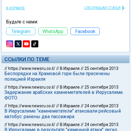
СЛЕДУЮЩАЯ СТАТЬЯ
В ИЗРАИЛЕ
Будьте с нами:
Telegram
WhatsApp
Facebook
ССЫЛКИ ПО ТЕМЕ
//
https://www.newsru.co.il/
//
В Израиле
//
25 сентября 2013
Беспорядки на Храмовой горе были пресечены
полицией Израиля
//
https://www.newsru.co.il/
//
В Израиле
//
25 сентября 2013
Задержание арабских камнеметателей в Иерусалиме.
ФОТО
//
https://www.newsru.co.il/
//
В Израиле
//
24 сентября 2013
В Иерусалиме "камнеметатели" атаковали рейсовый
автобус: ранены два пассажира
//
https://www.newsru.co.il/
//
В Израиле
//
24 сентября 2013
В Иерусалиме в результате "каменной атаки" легко