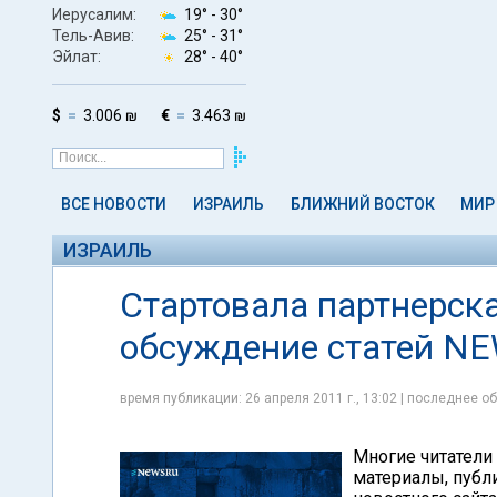
Иерусалим:
19° -
30°
Тель-Авив:
25° -
31°
Эйлат:
28° -
40°
$
3.006 ₪
€
3.463 ₪
ВСЕ НОВОСТИ
ИЗРАИЛЬ
БЛИЖНИЙ ВОСТОК
МИР
ИЗРАИЛЬ
Стартовала партнерская
обсуждение статей NEW
время публикации: 26 апреля 2011 г., 13:02 | последнее об
Многие читатели
материалы, публи