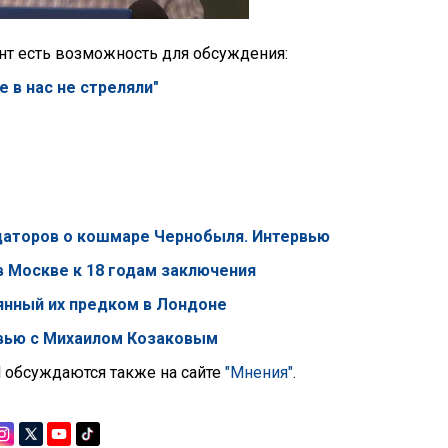
нт есть возможность для обсуждения:
 в нас не стреляли"
даторов о кошмаре Чернобыля. Интервью
в Москве к 18 годам заключения
рянный их предком в Лондоне
ервью с Михаилом Козаковым
l обсуждаются также на сайте
"Мнения"
.