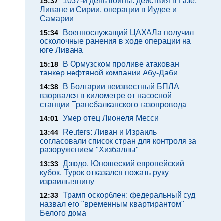
1037-й день войны: действия в Газе,
15:37
Ливане и Сирии, операции в Иудее и
Самарии
Военнослужащий ЦАХАЛа получил
15:34
осколочные ранения в ходе операции на
юге Ливана
В Ормузском проливе атакован
15:18
танкер нефтяной компании Абу-Даби
В Болгарии неизвестный БПЛА
14:38
взорвался в километре от насосной
станции Трансбалканского газопровода
Умер отец Лионеля Месси
14:01
Reuters: Ливан и Израиль
13:44
согласовали список стран для контроля за
разоружением "Хизбаллы"
Дзюдо. Юношеский европейский
13:33
кубок. Турок отказался пожать руку
израильтянину
Трамп оскорблен: федеральный суд
12:33
назвал его "временным квартирантом"
Белого дома