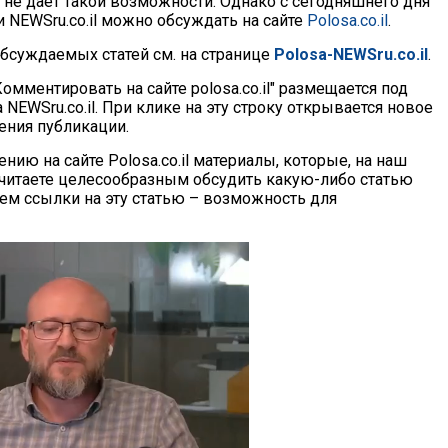
 не дает такой возможности. Однако с сегодняшнего дня
 NEWSru.co.il можно обсуждать на сайте
Polosa.co.il
.
бсуждаемых статей см. на странице
Polosa-NEWSru.co.il
.
омментировать на сайте polosa.co.il" размещается под
а NEWSru.co.il. При клике на эту строку открывается новое
ения публикации.
ию на сайте Polosa.co.il материалы, которые, на наш
считаете целесообразным обсудить какую-либо статью
ем ссылки на эту статью – возможность для