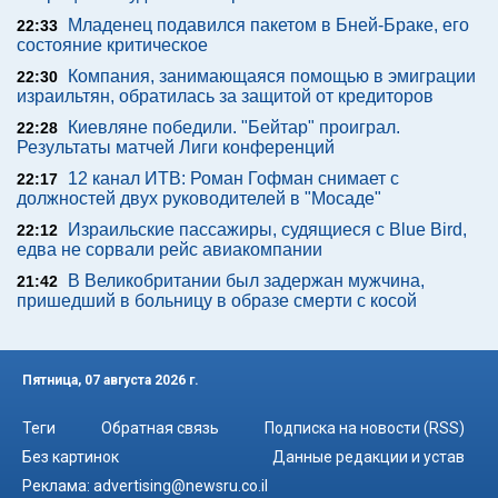
Младенец подавился пакетом в Бней-Браке, его
22:33
состояние критическое
Компания, занимающаяся помощью в эмиграции
22:30
израильтян, обратилась за защитой от кредиторов
Киевляне победили. "Бейтар" проиграл.
22:28
Результаты матчей Лиги конференций
12 канал ИТВ: Роман Гофман снимает с
22:17
должностей двух руководителей в "Мосаде"
Израильские пассажиры, судящиеся с Blue Bird,
22:12
едва не сорвали рейс авиакомпании
В Великобритании был задержан мужчина,
21:42
пришедший в больницу в образе смерти с косой
Пятница, 07 августа 2026 г.
Теги
Обратная связь
Подписка на новости (RSS)
Без картинок
Данные редакции и устав
Реклама:
advertising@newsru.co.il