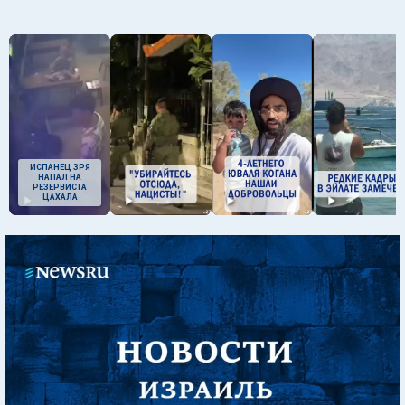
ИСПАНЕЦ ЗРЯ
НАПАЛ НА
РЕЗЕРВИСТА
ЦАХАЛА