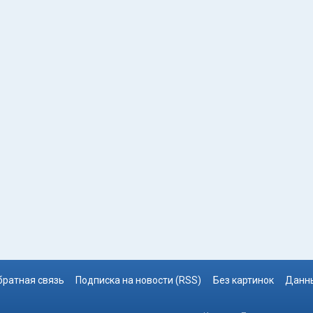
братная связь
Подписка на новости (RSS)
Без картинок
Данны