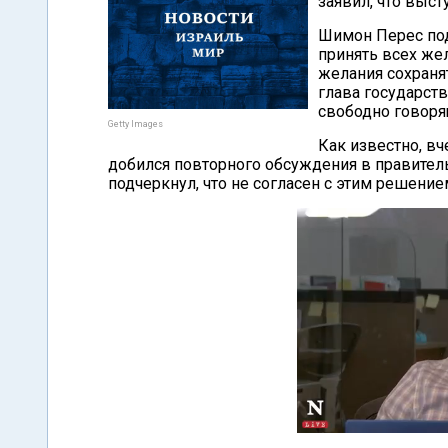
заявил, что выст
Шимон Перес подч
принять всех жел
желания сохранят
глава государств
свободно говоря
Getty Images
Как известно, вч
добился повторного обсуждения в правитель
подчеркнул, что не согласен с этим решение