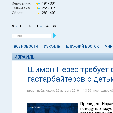
Иерусалим:
19° -
30°
Тель-Авив:
25° -
31°
Эйлат:
28° -
40°
$
3.006 ₪
€
3.463 ₪
ВСЕ НОВОСТИ
ИЗРАИЛЬ
БЛИЖНИЙ ВОСТОК
МИР
ИЗРАИЛЬ
Шимон Перес требует 
гастарбайтеров с деть
время публикации: 26 августа 2010 г., 13:20 | последнее об
Президент Израи
поводу планируе