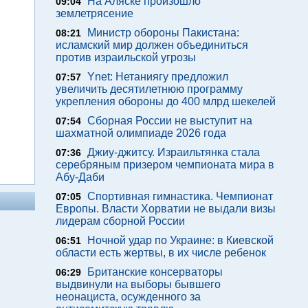
На Аляске произошло
09:04
землетрясение
Министр обороны Пакистана:
08:21
исламский мир должен объединиться
против израильской угрозы
Ynet: Нетаниягу предложил
07:57
увеличить десятилетнюю программу
укрепления обороны до 400 млрд шекелей
Сборная России не выступит на
07:54
шахматной олимпиаде 2026 года
Джиу-джитсу. Израильтянка стала
07:36
серебряным призером чемпионата мира в
Абу-Даби
Спортивная гимнастика. Чемпионат
07:05
Европы. Власти Хорватии не выдали визы
лидерам сборной России
Ночной удар по Украине: в Киевской
06:51
области есть жертвы, в их числе ребенок
Британские консерваторы
06:29
выдвинули на выборы бывшего
неонациста, осужденного за