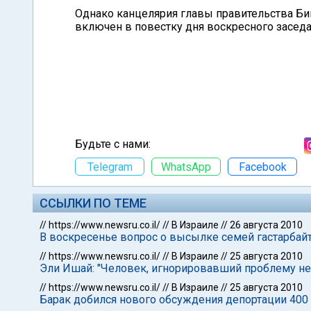
Однако канцелярия главы правительства Би
включен в повестку дня воскресного заседа
Будьте с нами:
Telegram
WhatsApp
Facebook
ССЫЛКИ ПО ТЕМЕ
//
https://www.newsru.co.il/
//
В Израиле
//
26 августа 2010
В воскресенье вопрос о высылке семей гастарбайт
//
https://www.newsru.co.il/
//
В Израиле
//
25 августа 2010
Эли Ишай: "Человек, игнорировавший проблему нел
//
https://www.newsru.co.il/
//
В Израиле
//
25 августа 2010
Барак добился нового обсуждения депортации 400