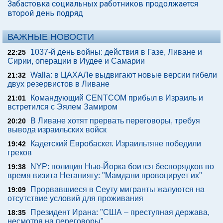
Забастовка социальных работников продолжается
второй день подряд
ВАЖНЫЕ НОВОСТИ
1037-й день войны: действия в Газе, Ливане и
22:25
Сирии, операции в Иудее и Самарии
Walla: в ЦАХАЛе выдвигают новые версии гибели
21:32
двух резервистов в Ливане
Командующий CENTCOM прибыл в Израиль и
21:01
встретился с Эялем Замиром
В Ливане хотят прервать переговоры, требуя
20:20
вывода израильских войск
Кадетский Евробаскет. Израильтяне победили
19:42
греков
NYP: полиция Нью-Йорка боится беспорядков во
19:38
время визита Нетаниягу: "Мамдани провоцирует их"
Прорвавшиеся в Сеуту мигранты жалуются на
19:09
отсутствие условий для проживания
Президент Ирана: "США – преступная держава,
18:35
несмотря на переговоры"