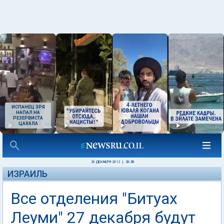
ИСПАНЕЦ ЗРЯ
НАПАЛ НА
РЕЗЕРВИСТА
ЦАХАЛА
26 ДЕКАБРЯ 2012
|
20:50
ИЗРАИЛЬ
Все отделения "Битуах
Леуми" 27 декабря будут