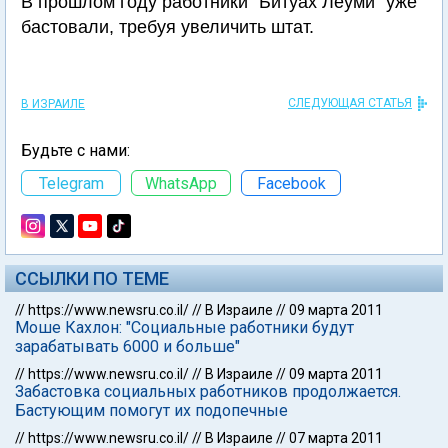
В прошлом году работники "Битуах Леуми" уже
бастовали, требуя увеличить штат.
СЛЕДУЮЩАЯ СТАТЬЯ
В ИЗРАИЛЕ
Будьте с нами:
Telegram
WhatsApp
Facebook
ССЫЛКИ ПО ТЕМЕ
//
https://www.newsru.co.il/
//
В Израиле
//
09 марта 2011
Моше Кахлон: "Социальные работники будут
зарабатывать 6000 и больше"
//
https://www.newsru.co.il/
//
В Израиле
//
09 марта 2011
Забастовка социальных работников продолжается.
Бастующим помогут их подопечные
//
https://www.newsru.co.il/
//
В Израиле
//
07 марта 2011