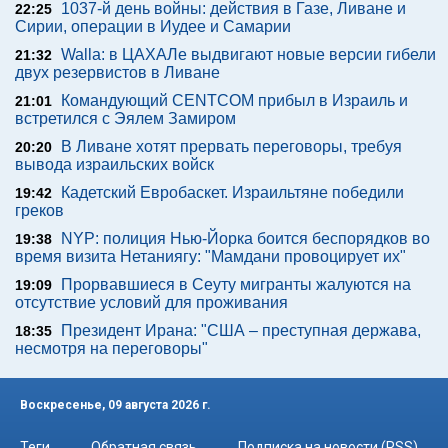
1037-й день войны: действия в Газе, Ливане и
22:25
Сирии, операции в Иудее и Самарии
Walla: в ЦАХАЛе выдвигают новые версии гибели
21:32
двух резервистов в Ливане
Командующий CENTCOM прибыл в Израиль и
21:01
встретился с Эялем Замиром
В Ливане хотят прервать переговоры, требуя
20:20
вывода израильских войск
Кадетский Евробаскет. Израильтяне победили
19:42
греков
NYP: полиция Нью-Йорка боится беспорядков во
19:38
время визита Нетаниягу: "Мамдани провоцирует их"
Прорвавшиеся в Сеуту мигранты жалуются на
19:09
отсутствие условий для проживания
Президент Ирана: "США – преступная держава,
18:35
несмотря на переговоры"
Воскресенье, 09 августа 2026 г.
Теги
Обратная связь
Подписка на новости (RSS)