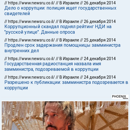
//
https://www.newsru.co.il/
//
В Израиле
//
26 декабря 2014
Дело о коррупции: полиция ищет государственных
свидетелей
//
https://www.newsru.co.il/
//
В Израиле
//
26 декабря 2014
Коррупционный скандал поднял рейтинг НДИ на
"русской улице". Данные опроса
//
https://www.newsru.co.il/
//
В Израиле
//
25 декабря 2014
Продлен срок задержания помощницы замминистра
внутренних дел
//
https://www.newsru.co.il/
//
В Израиле
//
24 декабря 2014
Государственная радиостанция назвала имя
замминистра, подозреваемой в коррупции
//
https://www.newsru.co.il/
//
В Израиле
//
24 декабря 2014
Разрешено к публикации: замминистра подозревается в
коррупции