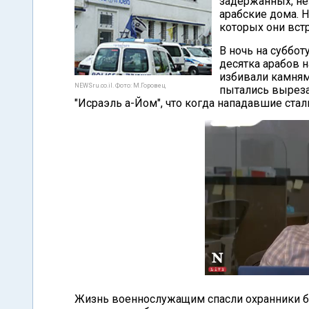
задержанных, не
арабские дома. 
которых они вст
В ночь на суббот
десятка арабов 
избивали камням
NEWSru.co.il. Фото: М.Горовец
пытались выреза
"Исраэль а-Йом", что когда нападавшие стали
Жизнь военнослужащим спасли охранники 