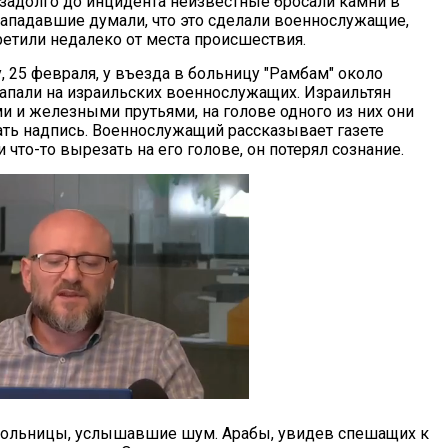
задолго до инцидента неизвестные бросали камни в
Нападавшие думали, что это сделали военнослужащие,
ретили недалеко от места происшествия.
у, 25 февраля, у въезда в больницу "Рамбам" около
напали на израильских военнослужащих. Израильтян
и и железными прутьями, на голове одного из них они
ть надпись. Военнослужащий рассказывает газете
 что-то вырезать на его голове, он потерял сознание.
больницы, услышавшие шум. Арабы, увидев спешащих к