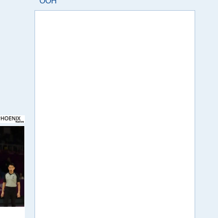
ООН
r