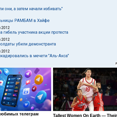
и они, а затем начали избивать"
ольницы РАМБАМ в Хайфе
 2012
а гибель участника акции протеста
 2012
солдаты убили демонстранта
 2012
кадировались в мечети "Аль-Акса"
любимых телеграм
Tallest Women On Earth — Thei