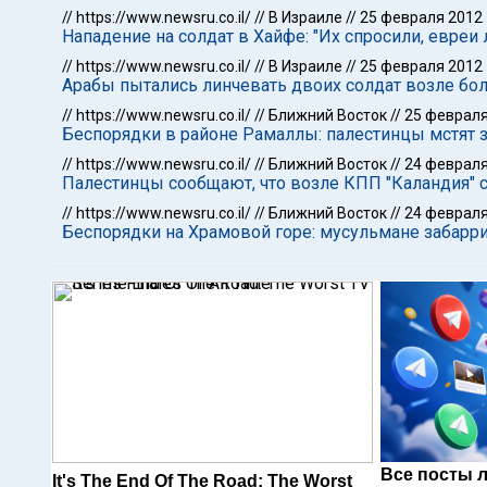
//
https://www.newsru.co.il/
//
В Израиле
//
25 февраля 2012
Нападение на солдат в Хайфе: "Их спросили, евреи л
//
https://www.newsru.co.il/
//
В Израиле
//
25 февраля 2012
Арабы пытались линчевать двоих солдат возле б
//
https://www.newsru.co.il/
//
Ближний Восток
//
25 февраля
Беспорядки в районе Рамаллы: палестинцы мстят з
//
https://www.newsru.co.il/
//
Ближний Восток
//
24 февраля
Палестинцы сообщают, что возле КПП "Каландия" 
//
https://www.newsru.co.il/
//
Ближний Восток
//
24 февраля
Беспорядки на Храмовой горе: мусульмане забарри
Все посты 
It's The End Of The Road: The Worst