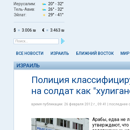
Иерусалим:
20° -
32°
Тель-Авив:
26° -
32°
Эйлат:
29° -
41°
$
3.006 ₪
€
3.463 ₪
ВСЕ НОВОСТИ
ИЗРАИЛЬ
БЛИЖНИЙ ВОСТОК
МИР
ИЗРАИЛЬ
Полиция классифициру
на солдат как "хулиган
время публикации: 26 февраля 2012 г., 09:41 | последнее 
Арабы, едва не 
утверждают, что