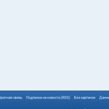
братная связь
Подписка на новости (RSS)
Без картинок
Данны