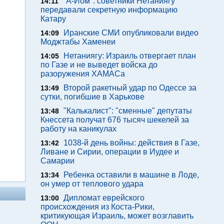
"А-Йом": советники Нетаниягу
14:11
передавали секретную информацию
Катару
Иранские СМИ опубликовали видео
14:09
Моджтабы Хаменеи
Нетаниягу: Израиль отвергает план
14:05
по Газе и не выведет войска до
разоружения ХАМАСа
Второй ракетный удар по Одессе за
13:49
сутки, погибшие в Харькове
"Калькалист": "сменные" депутаты
13:48
Кнессета получат 676 тысяч шекелей за
работу на каникулах
1038-й день войны: действия в Газе,
13:42
Ливане и Сирии, операции в Иудее и
Самарии
Ребенка оставили в машине в Лоде,
13:34
он умер от теплового удара
Дипломат еврейского
13:00
происхождения из Коста-Рики,
критикующая Израиль, может возглавить